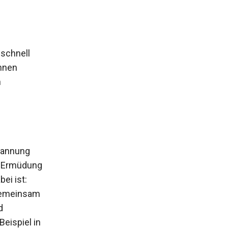
schnell
nnen
h
pannung
 ­Ermüdung
ei ist:
 gemeinsam
d
eispiel in