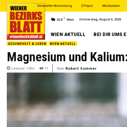
Newsletter-Anmeldung
E-Paper
Mediadaten
C
Donnerstag, August 6, 2026
26.8
Wien
WIEN AKTUELL
BEI DIR UMS 
GESUNDHEIT & LEBEN
WIEN AKTUELL
Magnesium und Kalium: 
Von
Robert Sommer
Lesezeit:
1
Min.
11