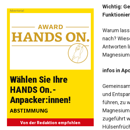
Wichtig: Ge
Advertorial
Funktionie
Warum lasse
nach? Wies
Antworten l
Magnesium 
infos in Ap
Wählen Sie Ihre
Gemeinsam s
HANDS On.-
und Entspan
Anpacker:innen!
führen, zu 
ABSTIMMUNG
Magnesium u
zugeführt w
Von der Redaktion empfohlen
Hülsenfrüch