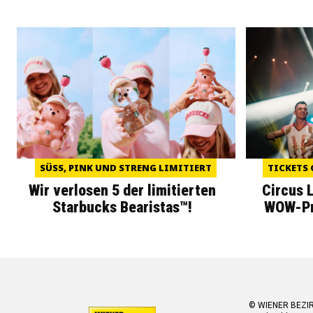
SÜSS, PINK UND STRENG LIMITIERT
TICKETS 
Wir verlosen 5 der limitierten
Circus 
Starbucks Bearistas™!
WOW-Pre
© WIENER BEZI