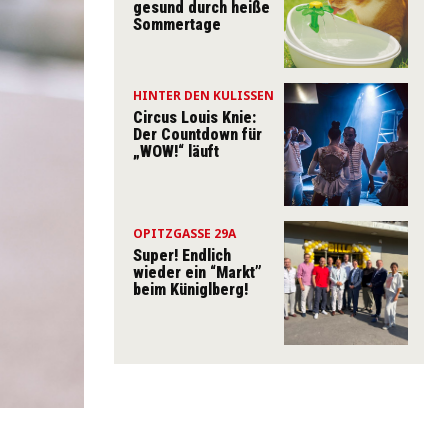
gesund durch heiße
Sommertage
HINTER DEN KULISSEN
Circus Louis Knie:
Der Countdown für
„WOW!“ läuft
OPITZGASSE 29A
Super! Endlich
wieder ein “Markt”
beim Küniglberg!