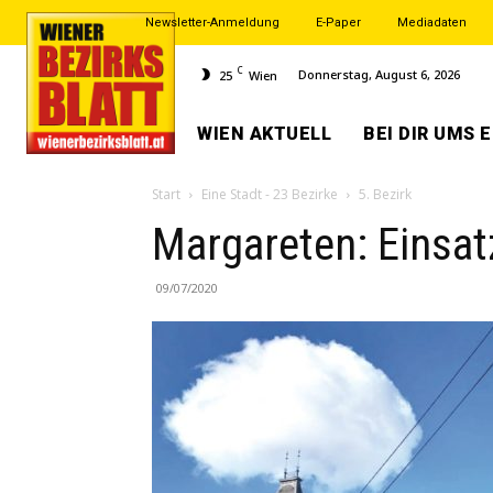
Newsletter-Anmeldung
E-Paper
Mediadaten
C
Donnerstag, August 6, 2026
25
Wien
WIEN AKTUELL
BEI DIR UMS 
Start
Eine Stadt - 23 Bezirke
5. Bezirk
Margareten: Einsat
09/07/2020