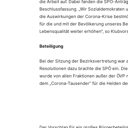
die Arbeit auf. Dabei fanden die SPÖ-Anträg
Beschlussfassung. „Wir Sozial­demokraten 
die Auswirkungen der Corona-Krise bestmög
für die und mit der Bevölkerung unseres Be
Lebensqualität weiter erhöhen“, so Klubvors
Beteiligung
Bei der Sitzung der Bezirksvertretung war
Resolu­tionen dazu brachte die SPÖ ein. Di
wurde von allen Frak­tionen außer der ÖVP
dem „Corona-Tausender“ für die Helden der
Der Vorschlag für ein großes Bürgerbeteili