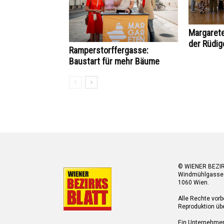
Margaret
der Rüdig
Ramperstorffergasse:
Baustart für mehr Bäume
© WIENER BEZI
Windmühlgasse
1060 Wien.
Alle Rechte vorb
Reproduktion übe
Ein Unternehme