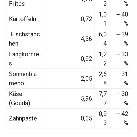
Frites
2
%
1,0
+ 40
Kartoffeln
0,72
1
%
Fischstäbc
6,0
+ 39
4,36
hen
4
%
Langkornrei
1,2
+ 33
0,92
s
2
%
Sonnenblu
2,6
+ 31
2,05
menöl
8
%
Käse
7,7
+ 30
5,96
(Gouda)
7
%
0,9
+ 42
Zahnpaste
0,65
3
%