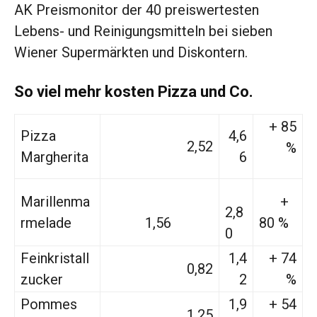
AK Preismonitor der 40 preiswertesten
Lebens- und Reinigungsmitteln bei sieben
Wiener Supermärkten und Diskontern.
So viel mehr kosten Pizza und Co.
+ 85
Pizza
4,6
2,52
%
Margherita
6
Marillenma
+
2,8
rmelade
1,56
80 %
0
Feinkristall
1,4
+ 74
0,82
zucker
2
%
Pommes
1,9
+ 54
1,25