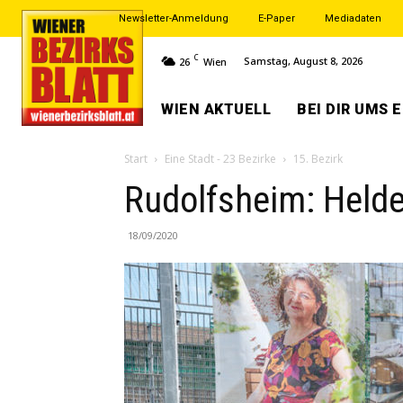
Newsletter-Anmeldung
E-Paper
Mediadaten
C
Samstag, August 8, 2026
26
Wien
WIEN AKTUELL
BEI DIR UMS 
Start
Eine Stadt - 23 Bezirke
15. Bezirk
Rudolfsheim: Helde
18/09/2020