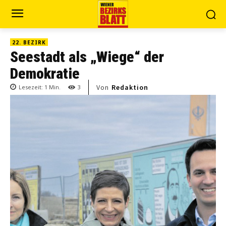
22. BEZIRK
Seestadt als „Wiege“ der
Demokratie
Von
Redaktion
Lesezeit:
1
Min.
3