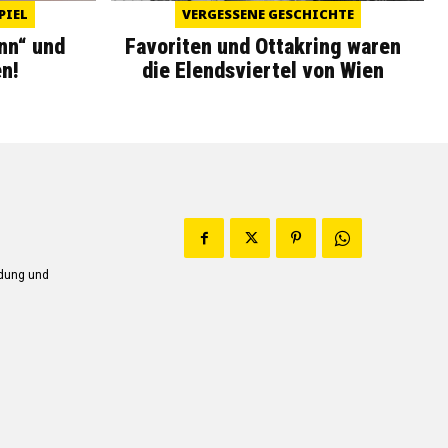
PIEL
VERGESSENE GESCHICHTE
nn“ und
Favoriten und Ottakring waren
n!
die Elendsviertel von Wien
ndung und