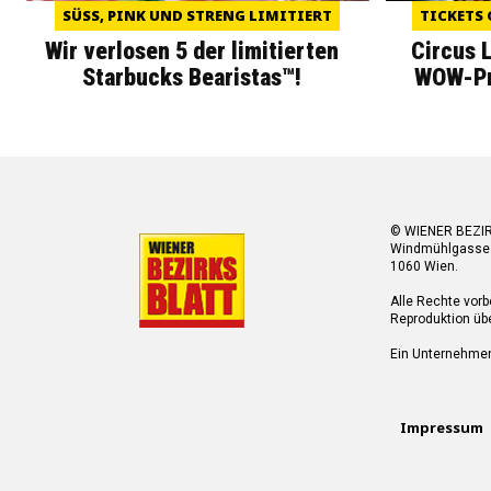
SÜSS, PINK UND STRENG LIMITIERT
TICKETS 
Wir verlosen 5 der limitierten
Circus 
Starbucks Bearistas™!
WOW-Pre
© WIENER BEZI
Windmühlgasse
1060 Wien.
Alle Rechte vorb
Reproduktion übe
Ein Unternehme
Impressum