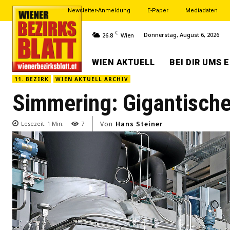
Newsletter-Anmeldung
E-Paper
Mediadaten
C
Donnerstag, August 6, 2026
26.8
Wien
WIEN AKTUELL
BEI DIR UMS 
11. BEZIRK
WIEN AKTUELL ARCHIV
Simmering: Gigantisch
Von
Hans Steiner
Lesezeit:
1
Min.
7