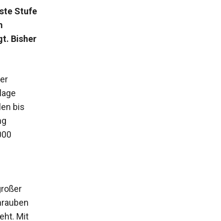
ste Stufe
m
t. Bisher
er
lage
len bis
ng
000
großer
hrauben
eht. Mit