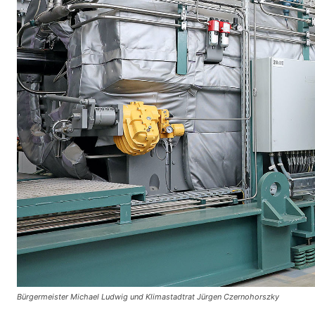
Bürgermeister Michael Ludwig und Klimastadtrat Jürgen Czernohorszky