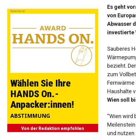
Es geht vor
Advertorial
von Europa
Abwasser d
investierte
Sauberes He
Wärmepumpen
bezieht. Der
zum Vollbetr
Wählen Sie Ihre
Fernwärme v
Haushalte v
HANDS On.-
Wien soll b
Anpacker:innen!
ABSTIMMUNG
“Wien wird 
Meilenstein
Von der Redaktion empfohlen
und nutzen 