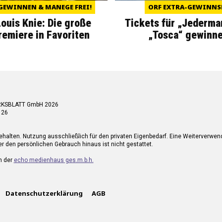
GEWINNEN & MANEGE FREI!
ORF EXTRA-GEWINNS
Louis Knie: Die große
Tickets für „Jederma
miere in Favoriten
„Tosca“ gewinne
RKSBLATT GmbH 2026
 26
ehalten. Nutzung ausschließlich für den privaten Eigenbedarf. Eine Weiterverwe
r den persönlichen Gebrauch hinaus ist nicht gestattet.
n der
echo medienhaus ges.m.b.h.
Datenschutzerklärung
AGB