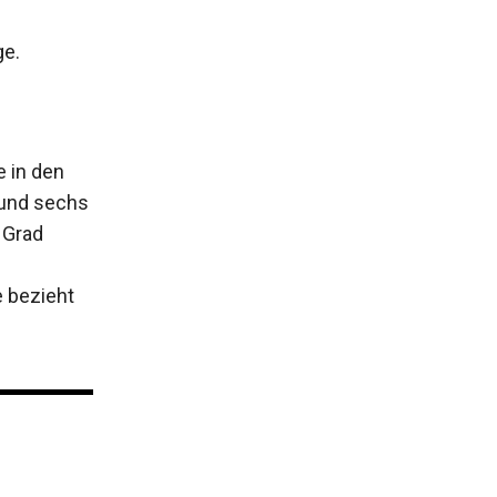
ge.
e in den
rund sechs
 Grad
 bezieht