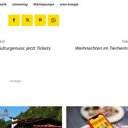
ezirk
simmering
Wärmepumpe
wien energie
kel
Näc
ulturgenuss: Jetzt Tickets
Weihnachten im Tierheim: 
- Anzeige -