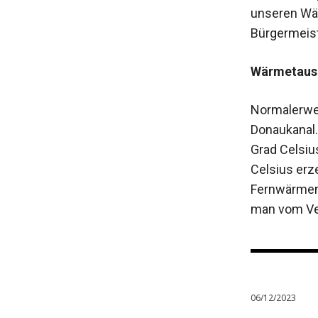
unseren Wär
Bürgermeist
Wärmetausc
Normalerwei
Donaukanal
Grad Celsiu
Celsius erz
Fernwärmene
man vom Ver
06/12/2023