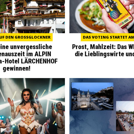
UF DEN GROSSGLOCKNER
DAS VOTING STARTET AM 
eine unvergessliche
Prost, Mahlzeit: Das 
enauszeit im ALPIN
die Lieblingswirte un
a-Hotel LÄRCHENHOF
gewinnen!