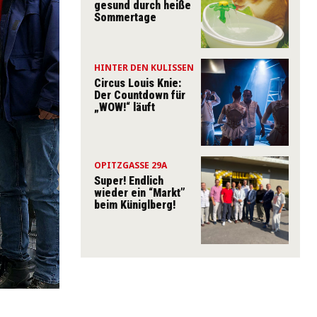
gesund durch heiße
Sommertage
HINTER DEN KULISSEN
Circus Louis Knie:
Der Countdown für
„WOW!“ läuft
OPITZGASSE 29A
Super! Endlich
wieder ein “Markt”
beim Küniglberg!