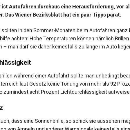
ist Autofahren durchaus eine Herausforderung, vor al
er. Das Wiener Bezirksblatt hat ein paar Tipps parat.
er sollten in den Sommer-Monaten beim Autofahren ganz
hhilfe achten: Hohe Temperaturen können nämlich Brillen
 – man darf sie daher keinesfalls zu lange im Auto liege
hlässigkeit
rillen während einer Autofahrt sollte man unbedingt bea
sterreich laut Gesetz keine Tönung von mehr als 92 Proz
 zumindest acht Prozent Lichtdurchlässigkeit aufweise
z
auch, dass eine Sonnenbrille, so schick sie aussehen mag
g von Ampeln und anderer Warnsignale keinesfalls ein