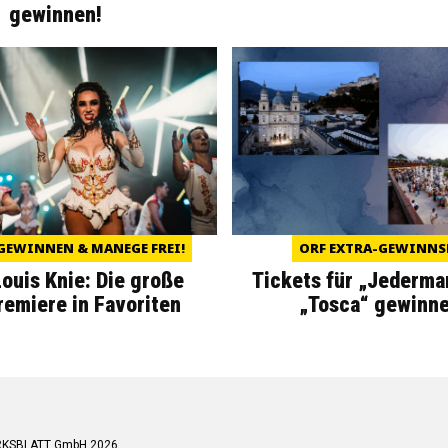
gewinnen!
GEWINNEN & MANEGE FREI!
ORF EXTRA-GEWINNS
Louis Knie: Die große
Tickets für „Jederma
miere in Favoriten
„Tosca“ gewinne
RKSBLATT GmbH 2026