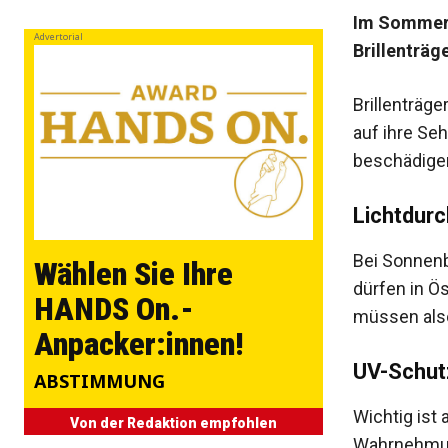
Im Sommer 
Advertorial
Brillenträg
Brillenträg
auf ihre Se
beschädigen
Lichtdurc
Bei Sonnenb
Wählen Sie Ihre
dürfen in Ö
HANDS On.-
müssen also
Anpacker:innen!
UV-Schut
ABSTIMMUNG
Wichtig ist 
Von der Redaktion empfohlen
Wahrnehmun