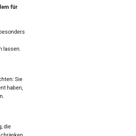
lem für
 besonders
n lassen.
chten: Sie
ent haben,
n.
, die
schränken