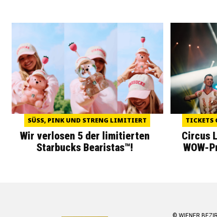
SÜSS, PINK UND STRENG LIMITIERT
TICKETS 
Wir verlosen 5 der limitierten
Circus 
Starbucks Bearistas™!
WOW-Pre
© WIENER BEZI