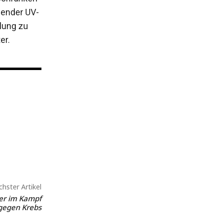
hender UV-
hlung zu
er.
hster Artikel
er im Kampf
gegen Krebs