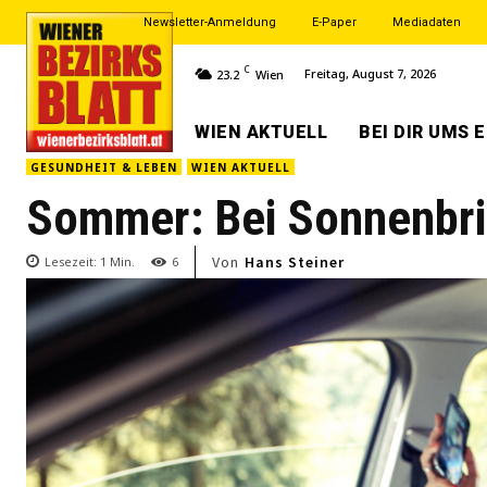
Newsletter-Anmeldung
E-Paper
Mediadaten
C
Freitag, August 7, 2026
23.2
Wien
WIEN AKTUELL
BEI DIR UMS 
GESUNDHEIT & LEBEN
WIEN AKTUELL
Sommer: Bei Sonnenbril
Von
Hans Steiner
Lesezeit:
1
Min.
6