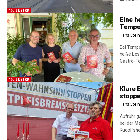
15. BEZIRK
Eine h
Tempe
Hans Stei
Bei Tempe
heiße Lesung 
Gastro-Te
15. BEZIRK
Klare 
stoppe
Hans Stei
Aufruhr g
bei der M
Rudolfshe