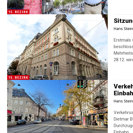
15. BEZIRK
Sitzun
Hans Stei
Erstmals 
beschloss
Mehrheits
28.12. wird
15. BEZIRK
Verkeh
Einbah
Hans Stei
Verkehrss
Dietmar B
Durchzugs
Einbahn...