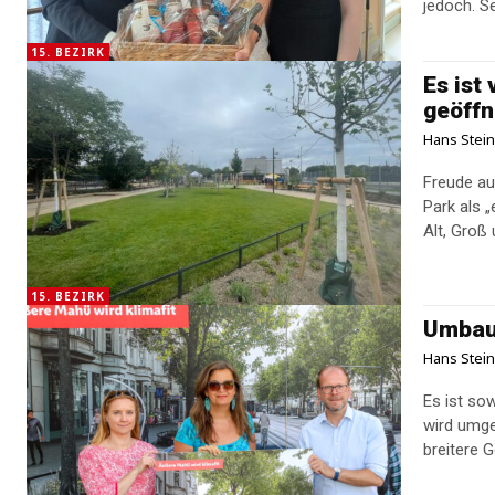
jed
15. BEZIRK
Es ist
geöffn
Hans Stei
Freude au
Park als 
15. BEZIRK
Umbau 
Hans Stei
Es ist sow
wird umge
breitere G