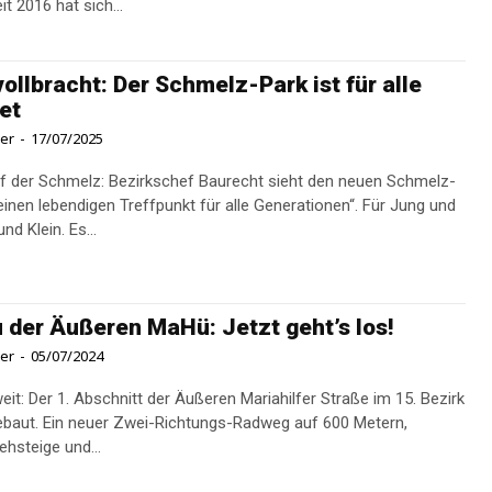
och. Seit 2016 hat sich...
 vollbracht: Der Schmelz-Park ist für alle
et
ner
-
17/07/2025
f der Schmelz: Bezirkschef Baurecht sieht den neuen Schmelz-
„einen lebendigen Treffpunkt für alle Generationen“. Für Jung und
Alt, Groß und Klein. Es...
der Äußeren MaHü: Jetzt geht’s los!
ner
-
05/07/2024
eit: Der 1. Abschnitt der Äußeren Mariahilfer Straße im 15. Bezirk
baut. Ein neuer Zwei-Richtungs-Radweg auf 600 Metern,
ehsteige und...