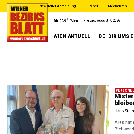
Newsletter-Anmeldung
E-Paper
Mediadaten
C
Freitag, August 7, 2026
22.9
Wien
WIEN AKTUELL
BEI DIR UMS 
PERSONEL
Mister
bleibe
Hans Stei
Alles hat 
"Schwende