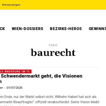
Kleinanzeigen
ECK
WIEN-DOSSIERS
BEZIRKS-HEROS
GEWINNS
TOPIC
baurecht
LE ÄNDERUNG IM 15.
 Schwendermarkt geht, die Visionen
n
ner
-
01/07/2026
ein Ende, nur der Markt selbst nicht. Wilhelm Haberl hat sich als
rmarkt-Beauftragter" offiziell verabschiedet. Seine Vision bleibt