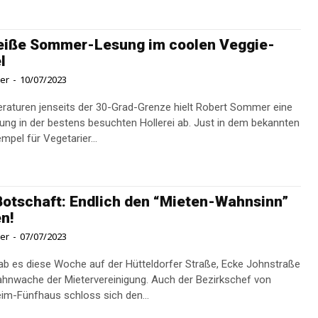
eiße Sommer-Lesung im coolen Veggie-
l
ner
-
10/07/2023
raturen jenseits der 30-Grad-Grenze hielt Robert Sommer eine
in der bestens besuchten Hollerei ab. Just in dem bekannten
mpel für Vegetarier...
Botschaft: Endlich den “Mieten-Wahnsinn”
n!
ner
-
07/07/2023
ab es diese Woche auf der Hütteldorfer Straße, Ecke Johnstraße
ahnwache der Mietervereinigung. Auch der Bezirkschef von
im-Fünfhaus schloss sich den...