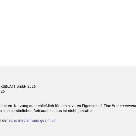
RKSBLATT GmbH 2026
 26
ehalten. Nutzung ausschließlich für den privaten Eigenbedarf. Eine Weiterverwe
r den persönlichen Gebrauch hinaus ist nicht gestattet.
n der
echo medienhaus ges.m.b.h.