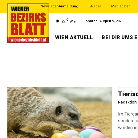
Newsletter-Anmeldung
E-Paper
Mediadaten
C
Sonntag, August 9, 2026
25
Wien
WIEN AKTUELL
BEI DIR UMS 
Tieris
Redaktion
Im Tierga
sondern a
wurden in 