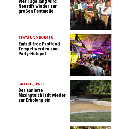
Vier Tage lang wird
Neustift wieder zur
großen Festmeile
BEATS UND BURGER
Eintritt frei: Fastfood-
Tempel werden zum
Party-Hotspot
GRÄTZL-JUWEL
Der sanierte
Maxingteich lädt wieder
zur Erholung ein