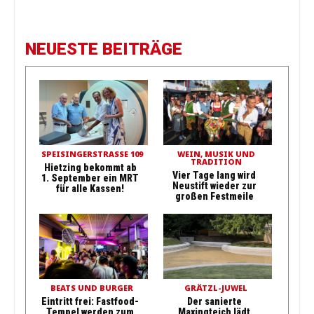
NEUESTE BEITRÄGE
SPEISINGERSTRASSE 109
WEIN, MUSIK UND
TRADITION
Hietzing bekommt ab
Vier Tage lang wird
1. September ein MRT
Neustift wieder zur
für alle Kassen!
großen Festmeile
BEATS UND BURGER
GRÄTZL-JUWEL
Eintritt frei: Fastfood-
Der sanierte
Tempel werden zum
Maxingteich lädt