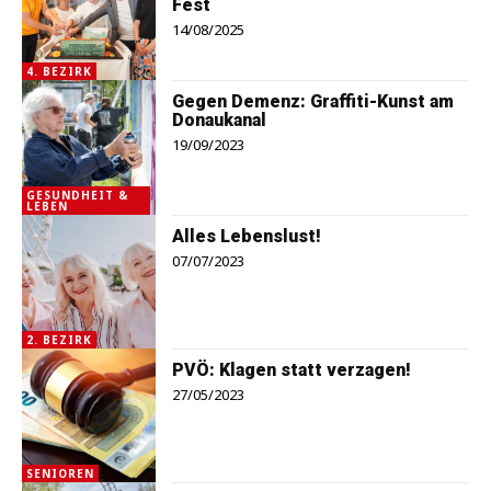
Fest
14/08/2025
4. BEZIRK
Gegen Demenz: Graffiti-Kunst am
Donaukanal
19/09/2023
GESUNDHEIT &
LEBEN
Alles Lebenslust!
07/07/2023
2. BEZIRK
PVÖ: Klagen statt verzagen!
27/05/2023
SENIOREN