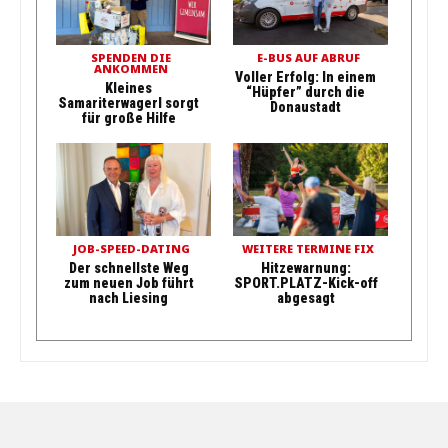
SPENDEN DIE
E-BUS AUF ABRUF
ANKOMMEN
Voller Erfolg: In einem
Kleines
“Hüpfer” durch die
Samariterwagerl sorgt
Donaustadt
für große Hilfe
JOB-SPEED-DATING
WEITERE TERMINE FIX
Der schnellste Weg
Hitzewarnung:
zum neuen Job führt
SPORT.PLATZ-Kick-off
nach Liesing
abgesagt