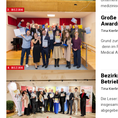
Unternehm
medizinisc
3. BEZIRK
Große 
Awards
Tina Kierl
Grund zum
denn im F
Medical A
4. BEZIRK
Bezirk
Betrie
Tina Kierl
Die Leser
insgesamt
abgegeben