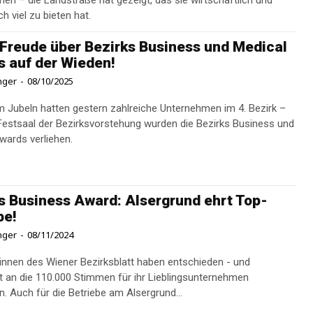
en – die Landstraße hat gezeigt, das sie wirtschaftlich und
h viel zu bieten hat.
Freude über Bezirks Business und Medical
 auf der Wieden!
inger
-
08/10/2025
 Jubeln hatten gestern zahlreiche Unternehmen im 4. Bezirk –
estsaal der Bezirksvorstehung wurden die Bezirks Business und
wards verliehen.
s Business Award: Alsergrund ehrt Top-
be!
inger
-
08/11/2024
:innen des Wiener Bezirksblatt haben entschieden - und
 an die 110.000 Stimmen für ihr Lieblingsunternehmen
. Auch für die Betriebe am Alsergrund...