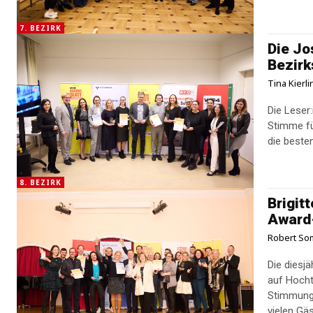
7. BEZIRK
Die Jo
Bezirk
Tina Kierl
Die Leser
Stimme fü
die beste
8. BEZIRK
Brigit
Award-
Robert S
Die diesj
auf Hocht
Stimmung 
vielen Gä