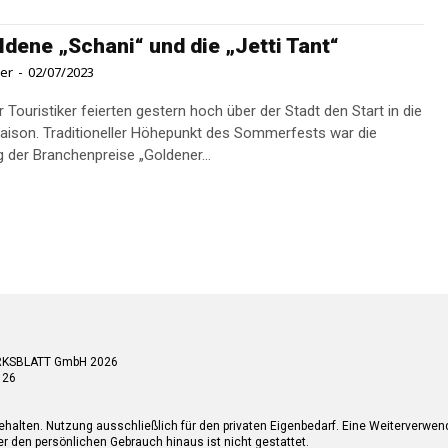
ldene „Schani“ und die „Jetti Tant“
ner
-
02/07/2023
 Touristiker feierten gestern hoch über der Stadt den Start in die
son. Traditioneller Höhepunkt des Sommerfests war die
g der Branchenpreise „Goldener...
RKSBLATT GmbH 2026
 26
ehalten. Nutzung ausschließlich für den privaten Eigenbedarf. Eine Weiterverwe
r den persönlichen Gebrauch hinaus ist nicht gestattet.