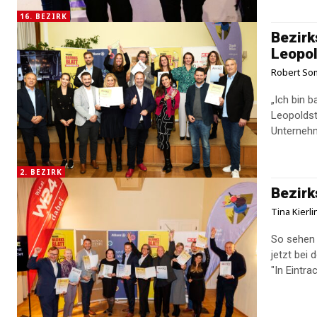
16. BEZIRK
Bezirk
Leopol
Robert S
„Ich bin b
Leopoldst
Unternehm
2. BEZIRK
Bezirk
Tina Kierl
So sehen 
jetzt bei
"In Eintra