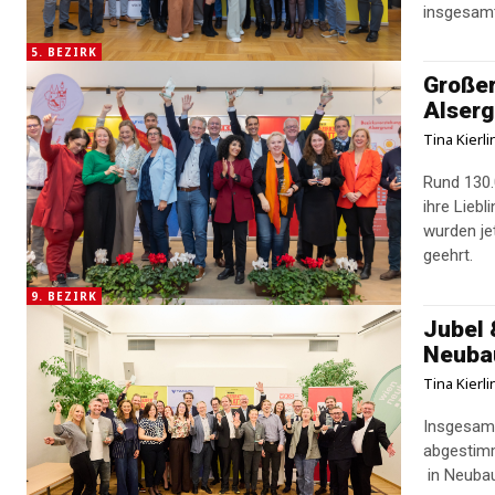
insgesam
5. BEZIRK
Großer
Alserg
Tina Kierl
Rund 130.
ihre Lieb
wurden je
geehrt.
9. BEZIRK
Jubel 
Neuba
Tina Kierl
Insgesamt
abgestimm
in Neubau