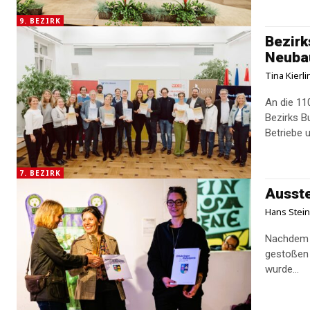
9. BEZIRK
Bezirk
Neubau
Tina Kierl
An die 11
Bezirks B
Betriebe 
7. BEZIRK
Ausste
Hans Stei
Nachdem d
gestoßen 
wurde...