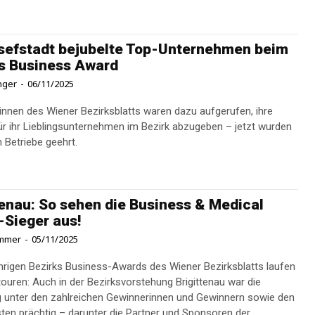
sefstadt bejubelte Top-Unternehmen beim
s Business Award
inger
-
06/11/2025
:innen des Wiener Bezirksblatts waren dazu aufgerufen, ihre
r ihr Lieblingsunternehmen im Bezirk abzugeben – jetzt wurden
n Betriebe geehrt.
tenau: So sehen die Business & Medical
Sieger aus!
ommer
-
05/11/2025
ährigen Bezirks Business-Awards des Wiener Bezirksblatts laufen
ouren: Auch in der Bezirksvorstehung Brigittenau war die
unter den zahlreichen Gewinnerinnen und Gewinnern sowie den
sten prächtig – darunter die Partner und Sponsoren der