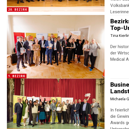
Volksbank
20. BEZIRK
Leserinne
Bezirk
Top-U
Tina Kierl
Der histo
der Wirts
Medical A
1. BEZIRK
Busine
Lands
Michaela G
In feierl
die Gewin
Awards ge