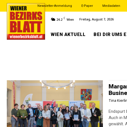
Newsletter-Anmeldung
E-Paper
Mediadaten
C
Freitag, August 7, 2026
24.2
Wien
WIEN AKTUELL
BEI DIR UMS 
Margar
Busine
Tina Kierl
Endspurt 
Auch in M
gewählt. 