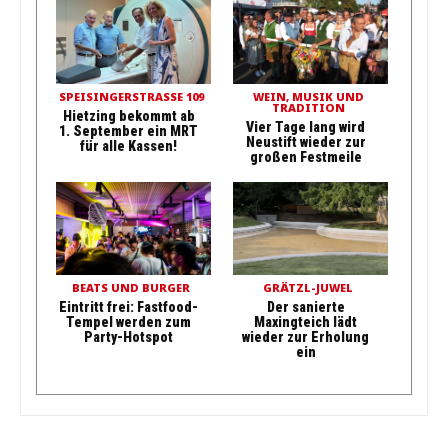
SPEISINGERSTRASSE 109
WEIN, MUSIK UND
TRADITION
Hietzing bekommt ab
Vier Tage lang wird
1. September ein MRT
Neustift wieder zur
für alle Kassen!
großen Festmeile
BEATS UND BURGER
GRÄTZL-JUWEL
Eintritt frei: Fastfood-
Der sanierte
Tempel werden zum
Maxingteich lädt
Party-Hotspot
wieder zur Erholung
ein