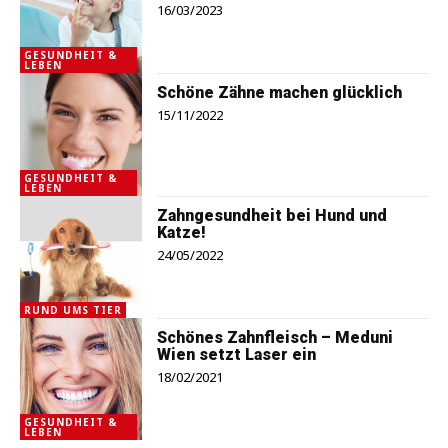
16/03/2023
GESUNDHEIT &
LEBEN
Schöne Zähne machen glücklich
15/11/2022
GESUNDHEIT &
LEBEN
Zahngesundheit bei Hund und
Katze!
24/05/2022
RUND UMS TIER
Schönes Zahnfleisch – Meduni
Wien setzt Laser ein
18/02/2021
GESUNDHEIT &
LEBEN