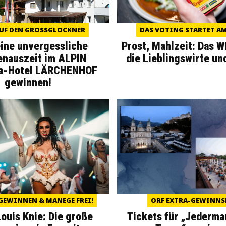
UF DEN GROSSGLOCKNER
DAS VOTING STARTET AM 
eine unvergessliche
Prost, Mahlzeit: Das 
enauszeit im ALPIN
die Lieblingswirte un
a-Hotel LÄRCHENHOF
gewinnen!
GEWINNEN & MANEGE FREI!
ORF EXTRA-GEWINNS
Louis Knie: Die große
Tickets für „Jederma