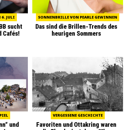
6. JULI
SONNENBRILLE VON PEARLE GEWINNEN
WBB sucht
Das sind die Brillen-Trends des
d Cafés!
heurigen Sommers
PIEL
VERGESSENE GESCHICHTE
nn“ und
Favoriten und Ottakring waren