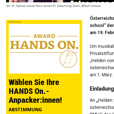
Am 19. Februar würde Falco seinen 67. Geburtstag feiern. ©Rudi Dolezal
Österreichs
Advertorial
school“ der
am 19. Febr
Um musikalis
Privatstiftu
„Helden von
österreichw
am 1. März.
Wählen Sie Ihre
Einladung
HANDS On.-
Anpacker:innen!
An
„
Helden 
österreichi
ABSTIMMUNG