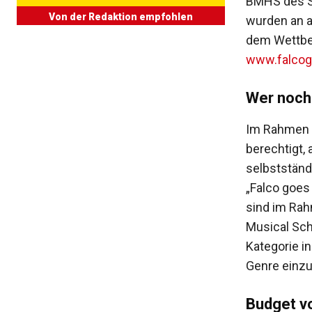
BMHS des S
Von der Redaktion empfohlen
wurden an a
dem Wettbe
www.falcog
Wer noch
Im Rahmen d
berechtigt, 
selbstständ
„Falco goes
sind im Rah
Musical Sch
Kategorie in
Genre einzu
Budget v