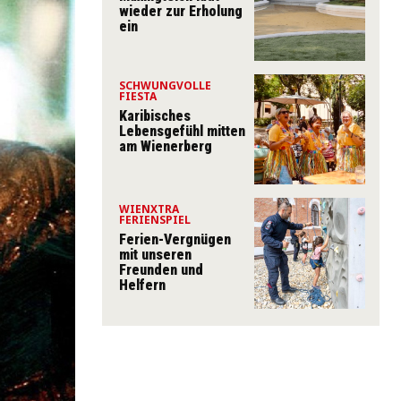
wieder zur Erholung
ein
SCHWUNGVOLLE
FIESTA
Karibisches
Lebensgefühl mitten
am Wienerberg
WIENXTRA
FERIENSPIEL
Ferien-Vergnügen
mit unseren
Freunden und
Helfern