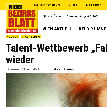
Newsletter-Anmeldung
E-Paper
Mediadaten
C
Samstag, August 8, 2026
30.4
Wien
WIEN AKTUELL
BEI DIR UMS 
KULTUR
STADTLEBEN
Talent-Wettbewerb „Fal
wieder
Von
Hans Steiner
Lesezeit:
1
Min.
2