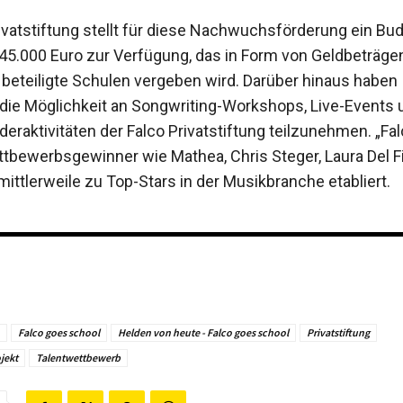
rivatstiftung stellt für diese Nachwuchsförderung ein Bu
5.000 Euro zur Verfügung, das in Form von Geldbeträgen
 beteiligte Schulen vergeben wird. Darüber hinaus haben
die Möglichkeit an Songwriting-Workshops, Live-Events 
deraktivitäten der Falco Privatstiftung teilzunehmen. „Fa
tbewerbsgewinner wie Mathea, Chris Steger, Laura Del Fio
ittlerweile zu Top-Stars in der Musikbranche etabliert.
Falco goes school
Helden von heute - Falco goes school
Privatstiftung
jekt
Talentwettbewerb