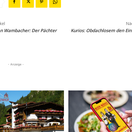
kel
Näc
en Wambacher: Der Pächter
Kurios: Obdachlosem den Ei
- Anzeige -