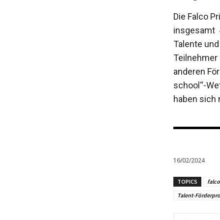
Die Falco P
insgesamt 4
Talente und
Teilnehmer 
anderen För
school“-Wet
haben sich m
16/02/2024
TOPICS
falco
Talent-Förderpro