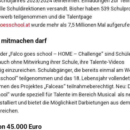
chuljahres 2023/2024 teilnehmen. Einladungen zur Tei
lle Schuldirektionen versandt. Bisher haben 539 Schulpr
werb teilgenommen und die Talentpage
oesschool.at
wurde mehr als 7,5 Millionen Mal aufgerufe
 mitmachen darf
er „Falco goes school – HOME – Challenge“ sind Schül
auch ohne Mitwirkung ihrer Schule, ihre Talente-Videos
ig einzureichen. Schulabgänger, die bereits einmal am 
 school“ teilgenommen und das 18. Lebensjahr vollendet
men des Projektes „Falceas“ teilnahmeberechtigt. Neu: D
ool“ wurde speziell für Talente im Bereich Musical als 
stalliert und bietet die Möglichkeit Darbietungen aus de
reichen.
on 45.000 Euro