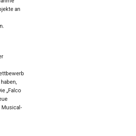
lnahme
ojekte an
n.
er
Wettbewerb
 haben,
ie „Falco
neue
m Musical-