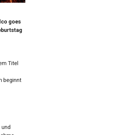
lco goes
eburtstag
em Titel
m beginnt
n und