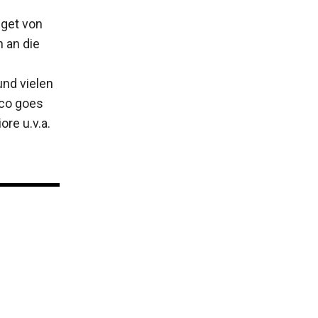
dget von
 an die
und vielen
lco goes
re u.v.a.