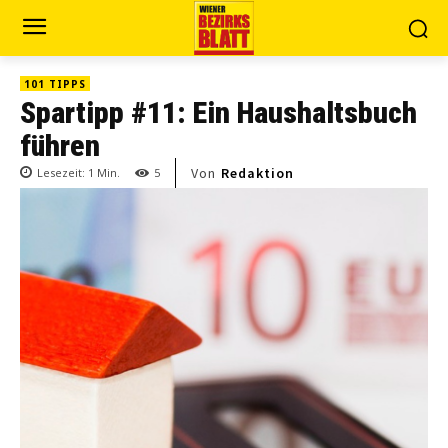
101 TIPPS
Spartipp #11: Ein Haushaltsbuch
führen
Von
Redaktion
Lesezeit:
1
Min.
5