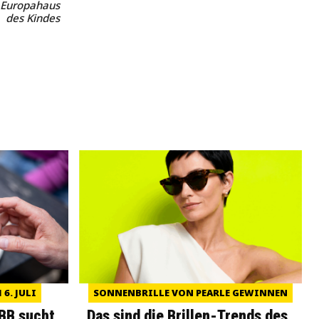
r Europahaus
des Kindes
6. JULI
SONNENBRILLE VON PEARLE GEWINNEN
WBB sucht
Das sind die Brillen-Trends des