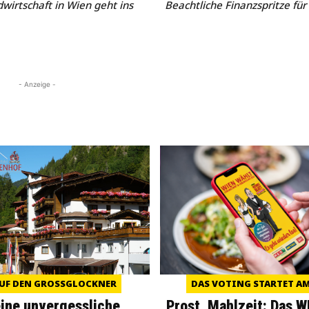
wirtschaft in Wien geht ins
Beachtliche Finanzspritze fü
- Anzeige -
UF DEN GROSSGLOCKNER
DAS VOTING STARTET AM 
eine unvergessliche
Prost, Mahlzeit: Das 