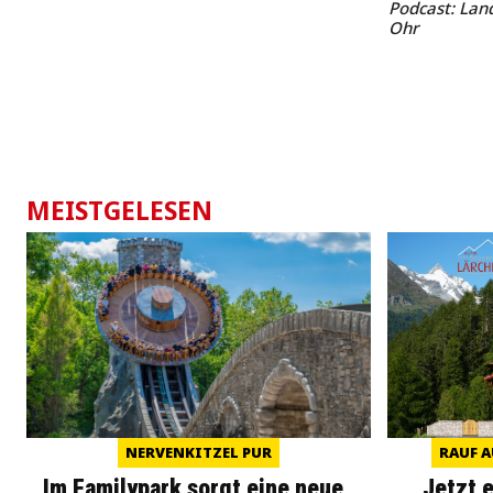
Podcast: Land
Ohr
MEISTGELESEN
NERVENKITZEL PUR
RAUF A
Im Familypark sorgt eine neue
Jetzt 