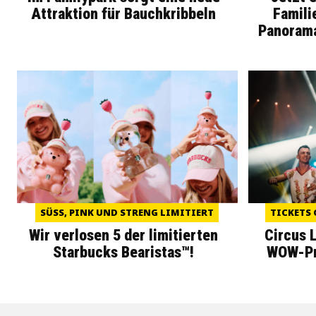
Attraktion für Bauchkribbeln
Famili
Panoram
SÜSS, PINK UND STRENG LIMITIERT
TICKETS 
Wir verlosen 5 der limitierten
Circus 
Starbucks Bearistas™!
WOW-Pre