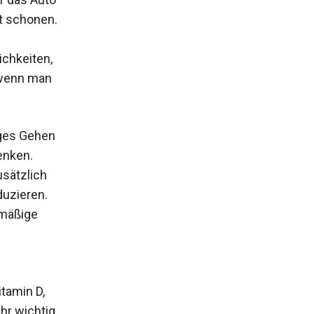
t schonen.
ichkeiten,
 wenn man
iges Gehen
enken.
usätzlich
duzieren.
lmäßige
tamin D,
r wichtig.