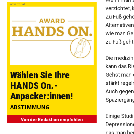
Advertorial
verzichtet,
Zu Fuß gehe
Alternativen
wie man Gel
zu Fuß geht
Die medizin
kann das Ri
Wählen Sie Ihre
Gehst man e
stärkt rege
HANDS On.-
Auch gegen 
Anpacker:innen!
Spaziergäng
ABSTIMMUNG
Einige Stud
Von der Redaktion empfohlen
Depressione
das man bei