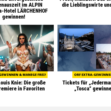
enauszeit im ALPIN
die Lieblingswirte un
a-Hotel LÄRCHENHOF
gewinnen!
GEWINNEN & MANEGE FREI!
ORF EXTRA-GEWINNS
Louis Knie: Die große
Tickets für „Jederma
miere in Favoriten
„Tosca“ gewinne