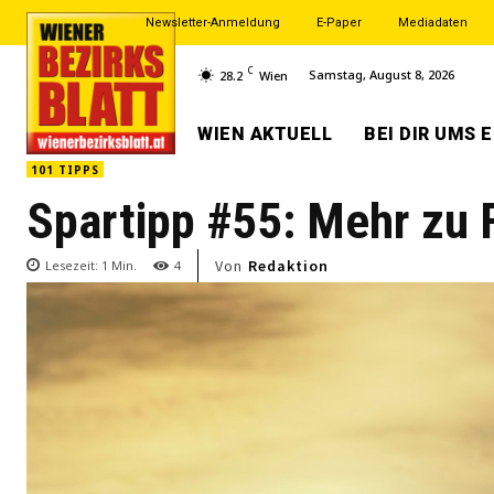
Newsletter-Anmeldung
E-Paper
Mediadaten
C
Samstag, August 8, 2026
28.2
Wien
WIEN AKTUELL
BEI DIR UMS 
101 TIPPS
Spartipp #55: Mehr zu 
Von
Redaktion
Lesezeit:
1
Min.
4