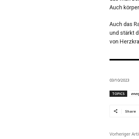
Auch körperl
Auch das Rad
und stärkt 
von Herzkra
03/10/2023
TOPICS
energ
Share
Vorheriger Arti