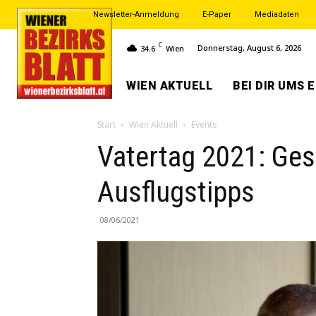
Newsletter-Anmeldung
E-Paper
Mediadaten
C
Donnerstag, August 6, 2026
34.6
Wien
WIEN AKTUELL
BEI DIR UMS 
Start
Wien Aktuell
Events
Vatertag 2021: Ge
Ausflugstipps
08/06/2021