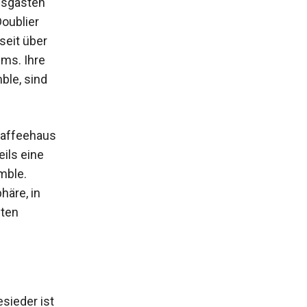
gsgästen
oublier
seit über
ums. Ihre
ble, sind
Kaffeehaus
ils eine
mble.
häre, in
nten
sieder ist