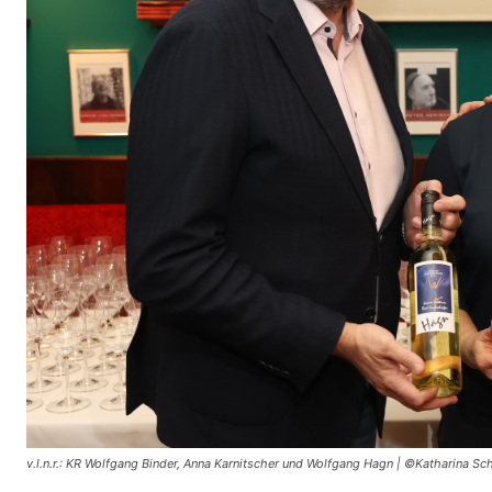
v.l.n.r.: KR Wolfgang Binder, Anna Karnitscher und Wolfgang Hagn | ©Katharina Sch