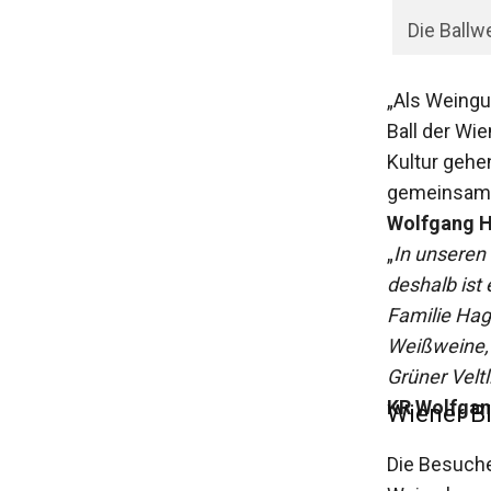
Die Ballw
„Als Weingu
Ball der Wi
Kultur gehe
gemeinsam 
Wolfgang H
„
In unseren
deshalb ist 
Familie Hag
Weißweine, 
Grüner Velt
KR Wolfgan
Wiener B
Die Besuche