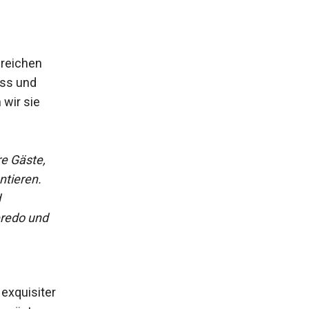
sreichen
uss und
 wir sie
re Gäste,
ntieren.
d
eredo und
exquisiter