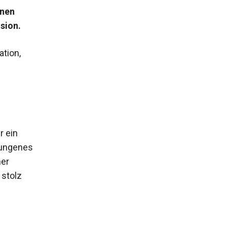
inen
sion.
tion,
r ein
lungenes
ner
stolz