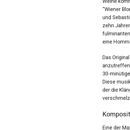
Weine komm
“Wiener Blo
und Sebastia
zehn Jahren
fulminanten
eine Hommag
Das Origina
anzutreffen
30-minütige
Diese musik
der die Klä
verschmelz
Komposit
Eine der Ma