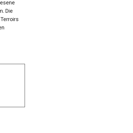
rlesene
. Die
Terroirs
en