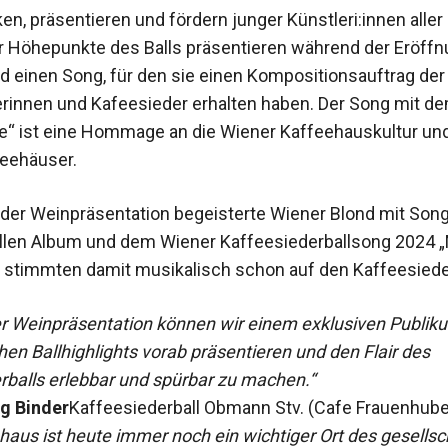
en, präsentieren und fördern junger Künstleri:innen aller
er Höhepunkte des Balls präsentieren während der Eröff
d einen Song, für den sie einen Kompositionsauftrag der
rinnen und Kafeesieder erhalten haben. Der Song mit de
e“ ist eine Hommage an die Wiener Kaffeehauskultur und
eehäuser.
er Weinpräsentation begeisterte Wiener Blond mit Son
llen Album und dem Wiener Kaffeesiederballsong 2024 
 stimmten damit musikalisch schon auf den Kaffeesieder
r Weinpräsentation können wir einem exklusiven Publik
hen Ballhighlights vorab präsentieren und den Flair des
rballs erlebbar und spürbar zu machen.“
g Binder
Kaffeesiederball Obmann Stv. (Cafe Frauenhub
aus ist heute immer noch ein wichtiger Ort des gesellsc