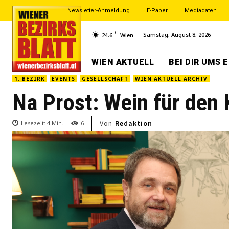
Newsletter-Anmeldung
E-Paper
Mediadaten
C
Samstag, August 8, 2026
24.6
Wien
WIEN AKTUELL
BEI DIR UMS 
1. BEZIRK
EVENTS
GESELLSCHAFT
WIEN AKTUELL ARCHIV
Na Prost: Wein für den 
Von
Redaktion
Lesezeit:
4
Min.
6