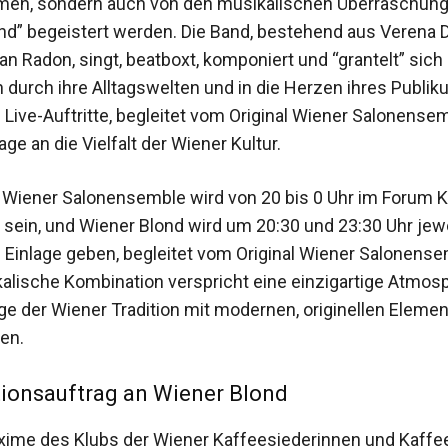
en, sondern auch von den musikalischen Überraschun
nd” begeistert werden. Die Band, bestehend aus Verena D
n Radon, singt, beatboxt, komponiert und “grantelt” sich 
 durch ihre Alltagswelten und in die Herzen ihres Publik
 Live-Auftritte, begleitet vom Original Wiener Salonensem
e an die Vielfalt der Wiener Kultur.
l Wiener Salonensemble wird von 20 bis 0 Uhr im Forum 
 sein, und Wiener Blond wird um 20:30 und 23:30 Uhr jewe
 Einlage geben, begleitet vom Original Wiener Salonense
alische Kombination verspricht eine einzigartige Atmosp
nge der Wiener Tradition mit modernen, originellen Eleme
en.
ionsauftrag an Wiener Blond
xime des Klubs der Wiener Kaffeesiederinnen und Kaffee