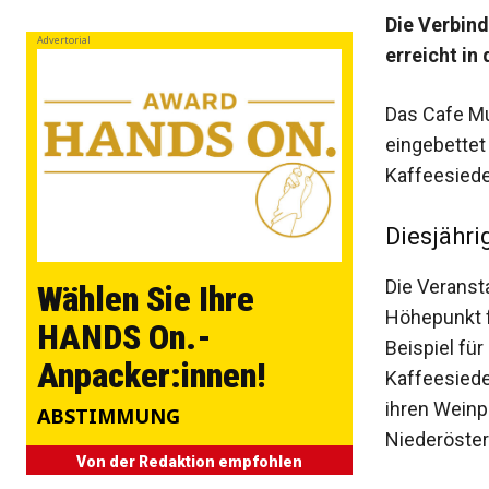
Die Verbind
Advertorial
erreicht in
Das Cafe Mu
eingebettet
Kaffeesiede
Diesjähri
Die Veransta
Wählen Sie Ihre
Höhepunkt f
HANDS On.-
Beispiel fü
Anpacker:innen!
Kaffeesiede
ihren Weinp
ABSTIMMUNG
Niederöster
Von der Redaktion empfohlen