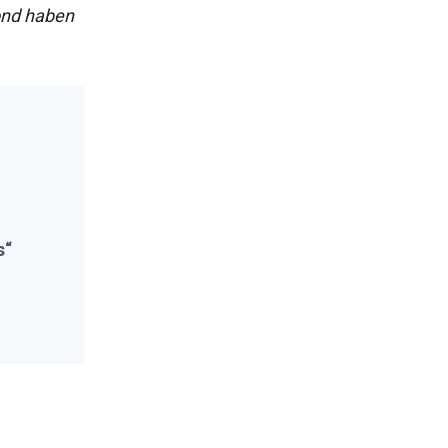
ond haben
s“