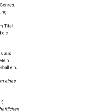
 Genres.
nung
m Titel
 die
gs aus
„Mein
ball ein.
um eines
er)
haftlichen