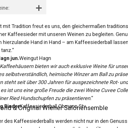
eine:
t mit Tradition freut es uns, den gleichermaßen tradition
ener Kaffeesieder mit unseren Weinen zu begleiten. Gen
n hierzulande Hand in Hand – am Kaffeesiederball lassen
tanz.“
agn jun.
Weingut Hagn
 Kaffeehäusern bieten wir auch exklusive Weine für unse
es selbstverständlich, heimische Winzer am Ball zu präse
n steht seit über 300 Jahren für ausgezeichnete Rot- un
es ist uns eine große Freude die zwei Weine Cuvee Coll
liner Ried Hundschupfen zu präsentieren
.“
g Binder
Kaffeesiederball Obmann Stv.
lond & Original Wiener Salonensemble
r des Kaffeesiederballs werden nicht nur in den Genuss 