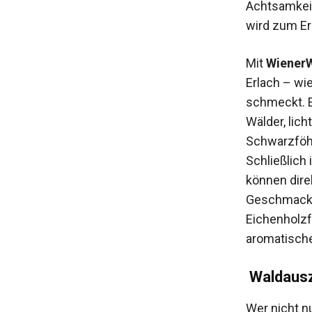
Achtsamkeit
wird zum Erl
Mit
Wiener
Erlach – wi
schmeckt. E
Wälder, lic
Schwarzföh
Schließlich
können dire
Geschmacks
Eichenholzf
aromatische
Waldausz
Wer nicht n