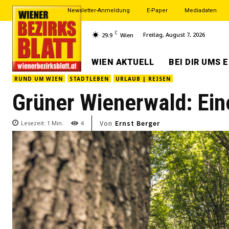
Newsletter-Anmeldung
E-Paper
Mediadaten
C
Freitag, August 7, 2026
29.9
Wien
WIEN AKTUELL
BEI DIR UMS 
RUND UM WIEN
STADTLEBEN
URLAUB | REISEN
Grüner Wienerwald: Eine
Von
Ernst Berger
Lesezeit:
1
Min.
4