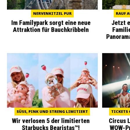
NERVENKITZEL PUR
RAUF A
Im Familypark sorgt eine neue
Jetzt 
Attraktion für Bauchkribbeln
Famili
Panoram
SÜSS, PINK UND STRENG LIMITIERT
TICKETS 
Wir verlosen 5 der limitierten
Circus 
Starbucks Bearistas™!
WOW-Pre