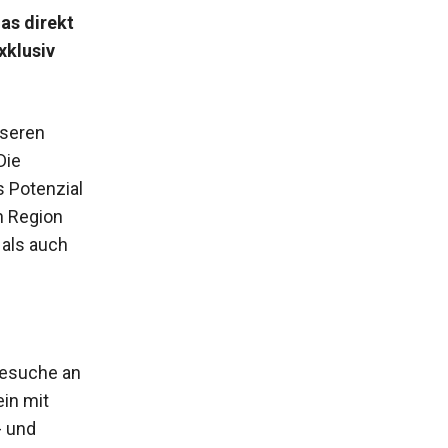
as direkt
xklusiv
nseren
Die
 Potenzial
en Region
 als auch
besuche an
ein mit
- und