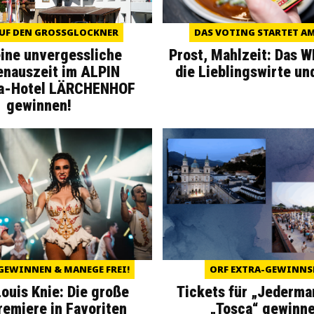
UF DEN GROSSGLOCKNER
DAS VOTING STARTET AM 
eine unvergessliche
Prost, Mahlzeit: Das 
enauszeit im ALPIN
die Lieblingswirte un
a-Hotel LÄRCHENHOF
gewinnen!
GEWINNEN & MANEGE FREI!
ORF EXTRA-GEWINNS
Louis Knie: Die große
Tickets für „Jederma
miere in Favoriten
„Tosca“ gewinne