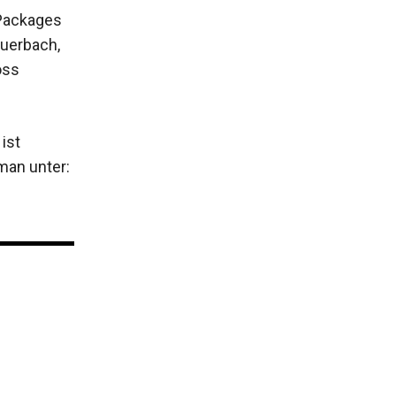
Packages
auerbach,
oss
ist
man unter: