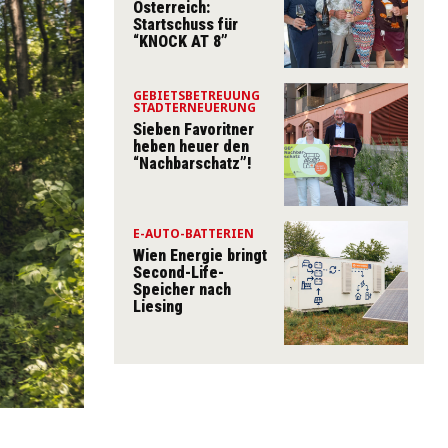
Österreich:
Startschuss für
“KNOCK AT 8”
GEBIETSBETREUUNG
STADTERNEUERUNG
Sieben Favoritner
heben heuer den
“Nachbarschatz”!
E-AUTO-BATTERIEN
Wien Energie bringt
Second-Life-
Speicher nach
Liesing