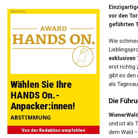
Einzigarti
Advertorial
vor den To
geführten T
Wie schmec
Lieblingspr
exklusiven
erst richtig
gibt es den
Wählen Sie Ihre
als Tagesau
HANDS On.-
Die Führ
Anpacker:innen!
WienerWal
ABSTIMMUNG
und ist als 
Von der Redaktion empfohlen
dem Wald – 