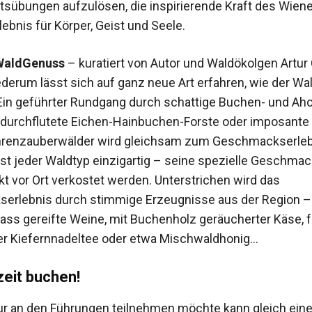
sübungen aufzulösen, die inspirierende Kraft des Wien
ebnis für Körper, Geist und Seele.
WaldGenuss
– kuratiert von Autor und Waldökolgen Artur 
ederum lässt sich auf ganz neue Art erfahren, wie der Wa
in geführter Rundgang durch schattige Buchen- und Aho
htdurchflutete Eichen-Hainbuchen-Forste oder imposante
renzauberwälder wird gleichsam zum Geschmackserleb
 ist jeder Waldtyp einzigartig – seine spezielle Geschma
kt vor Ort verkostet werden. Unterstrichen wird das
erlebnis durch stimmige Erzeugnisse aus der Region –
ass gereifte Weine, mit Buchenholz geräucherter Käse, f
r Kiefernnadeltee oder etwa Mischwaldhonig…
eit buchen!
ur an den Führungen teilnehmen möchte kann gleich ein