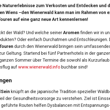
ge Naturerlebnisse zum Verkosten und Entdecken und d
ren Wiens –den Wienerwald kann man im Rahmen von e
ouren auf eine ganz neue Art kennenlernen!
kt der Wald? Und welche seiner
Aromen
finden wir in u
odukten? Oder einfach Durchatmen und Entschleunigen. 
 Touren
durch den Wienerwald bringen sein umfassendes
 zur Geltung. Startend bei fünf Partnerhotels in der ganz
 ganzen Sommer über Termine die sowohl als Kurzurlaub
sflug auf
www.wienerwald.info
buchbar sind!
ungen
dSein
knüpft an die japanische Tradition spezieller Wald
Teil der Gesundheitsvorsorge zu verstehen. Ziel ist Einss
geführte Routen helfen Dysbalancen mit Entspannungs