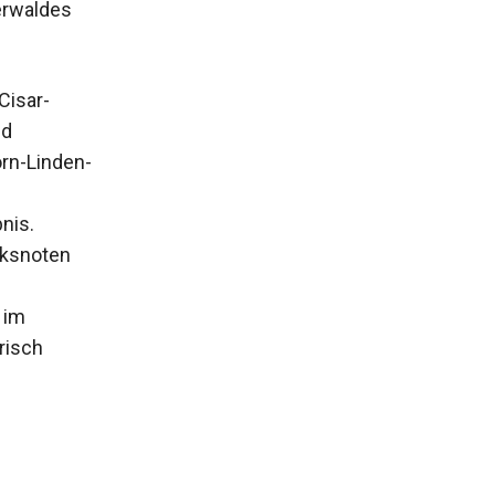
erwaldes
Cisar-
ld
rn-Linden-
nis.
cksnoten
 im
risch
e