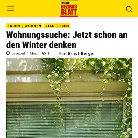
BAUEN | WOHNEN
STADTLEBEN
Wohnungssuche: Jetzt schon an
den Winter denken
Von
Ernst Berger
Lesezeit:
1
Min.
1