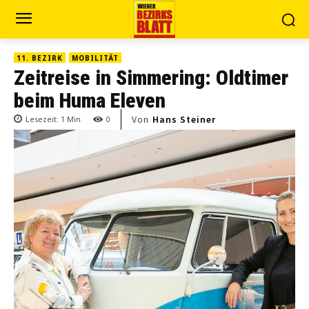
11. BEZIRK
MOBILITÄT
Zeitreise in Simmering: Oldtimer
beim Huma Eleven
Von
Hans Steiner
Lesezeit:
1
Min.
0