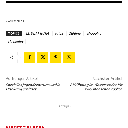
24/08/2023
TOPICS
11. Bezirk HUMA
autos
Oldtimer
shopping
simmering
Vorheriger Artikel
Nächster Artikel
Spezielles Jugendzentrum wird in
Abkühlung im Wasser endet für
Ottakring eröffnet
zwei Menschen tödlich
- Anzeige -
MEISTGELESEN