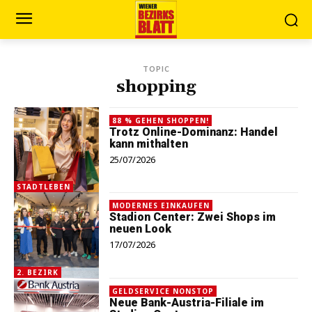
TOPIC
shopping
88 % GEHEN SHOPPEN!
Trotz Online-Dominanz: Handel
kann mithalten
25/07/2026
STADTLEBEN
MODERNES EINKAUFEN
Stadion Center: Zwei Shops im
neuen Look
17/07/2026
2. BEZIRK
GELDSERVICE NONSTOP
Neue Bank-Austria-Filiale im