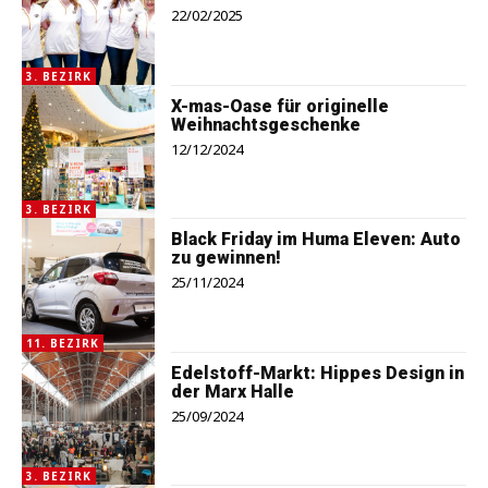
22/02/2025
3. BEZIRK
X-mas-Oase für originelle
Weihnachtsgeschenke
12/12/2024
3. BEZIRK
Black Friday im Huma Eleven: Auto
zu gewinnen!
25/11/2024
11. BEZIRK
Edelstoff-Markt: Hippes Design in
der Marx Halle
25/09/2024
3. BEZIRK