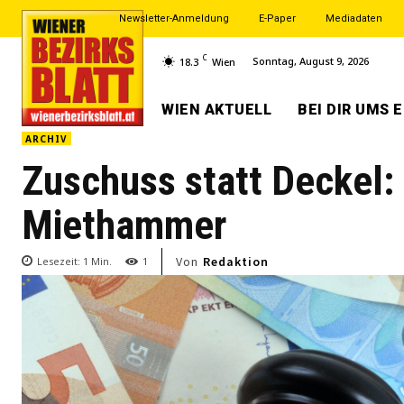
Newsletter-Anmeldung
E-Paper
Mediadaten
C
Sonntag, August 9, 2026
18.3
Wien
WIEN AKTUELL
BEI DIR UMS 
ARCHIV
Zuschuss statt Deckel:
Miethammer
Von
Redaktion
Lesezeit:
1
Min.
1