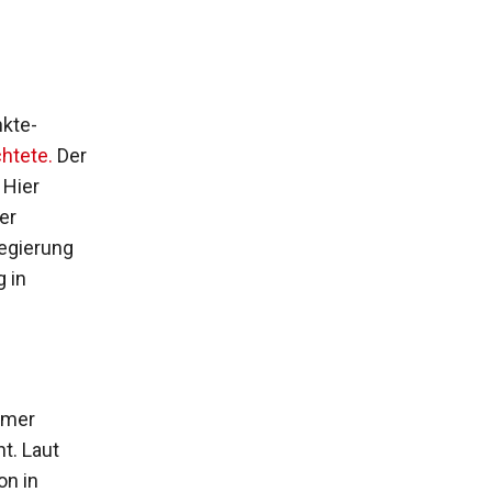
nkte-
htete.
Der
 Hier
er
regierung
 in
mmer
t. Laut
on in