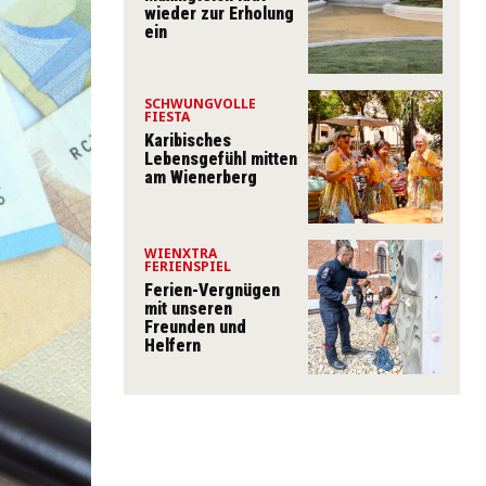
wieder zur Erholung
ein
SCHWUNGVOLLE
FIESTA
Karibisches
Lebensgefühl mitten
am Wienerberg
WIENXTRA
FERIENSPIEL
Ferien-Vergnügen
mit unseren
Freunden und
Helfern