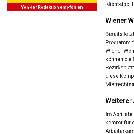
Klientelpoli
Von der Redaktion empfohlen
Wiener 
Bereits let
Programm f
Wiener Wohn
können die 
Bezirksblat
diese Kompe
Mietrechts
Weiterer
Im April st
kommt für d
Arbeiterkam