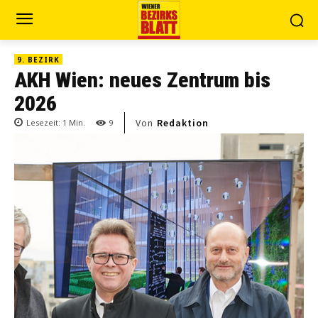
9. BEZIRK
AKH Wien: neues Zentrum bis
2026
Von
Redaktion
Lesezeit:
1
Min.
9