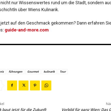
 nicht nur Wissenswertes rund um die Stadt, son
dern au
’schichtln
über Wiens Kulinarik.
e jetzt auf den Geschmack gekommen? Dann erfahren Sie
os:
guide-and-more.com
nis
führungen
Gourmet
kulinarik
Tour
kel
Näc
k baut jetzt für die Zukunft
Vorbild für ganz Wien: Das G