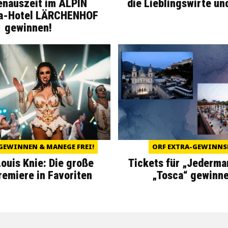
enauszeit im ALPIN
die Lieblingswirte un
a-Hotel LÄRCHENHOF
gewinnen!
GEWINNEN & MANEGE FREI!
ORF EXTRA-GEWINNS
Louis Knie: Die große
Tickets für „Jederma
miere in Favoriten
„Tosca“ gewinne