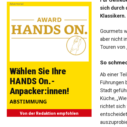
Advertorial
sich durch 
Klassi
kern.
Gourmets wi
aber nicht 
Touren von 
So schmec
Wählen Sie Ihre
Ab einer Te
HANDS On.-
Führungen 
Anpacker:innen!
Stadt geführ
Küche, „Wi
ABSTIMMUNG
richtet sich
entschei
de
Von der Redaktion empfohlen
auszuprobi