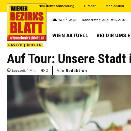
Newsletter-Anmeldung
E-Paper
Mediadaten
C
Donnerstag, August 6, 2026
34.6
Wien
WIEN AKTUELL
BEI DIR UMS 
GASTRO | KOCHEN
Auf Tour: Unsere Stadt
Von
Redaktion
Lesezeit:
1
Min.
2