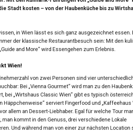
die Stadt kosten – von der Haubenküche bis zu Wirtsh
ssen, in Wien lässt es sich ganz ausgezeichnet essen.
immer der klassische Restaurantbesuch sein: Mit den kul
„Guide and More“ wird Essengehen zum Erlebnis.
kt Wien!
ilnehmerzahl von zwei Personen sind vier unter
schiedlic
buchbar:
Bei „Vienna Gourmet“ wird
man zu den Haubenk
t, bei „Wirtshaus Classic Wien“ gibt es typisch österrei
en
Häppchenweise“ serviert
­Fingerfood und „Kaffeehaus
 vor allem an Dessert-Liebhaber. Egal für welche Tour ma
t, man kommt in den Genuss,
drei verschiedene Lokale
eren. Und
während man von
einer zur nächsten Location s