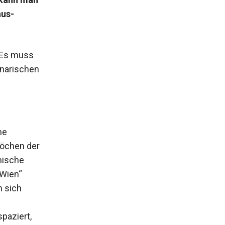
aus-
 Es muss
inarischen
he
öchen der
chische
 Wien“
n sich
paziert,