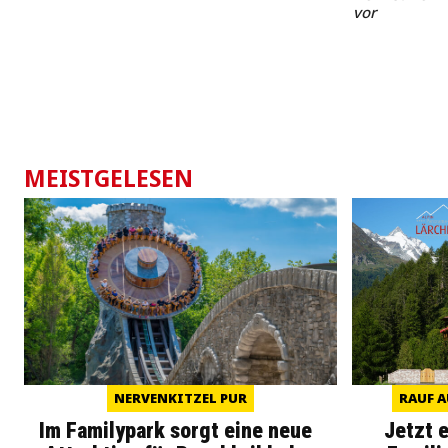
vor
MEISTGELESEN
NERVENKITZEL PUR
RAUF A
Im Familypark sorgt eine neue
Jetzt 