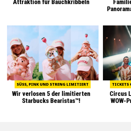
Attraktion für Bauchkribbeln
Famili
Panoram
SÜSS, PINK UND STRENG LIMITIERT
TICKETS 
Wir verlosen 5 der limitierten
Circus 
Starbucks Bearistas™!
WOW-Pre