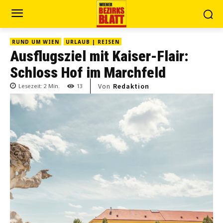
RUND UM WIEN
URLAUB | REISEN
Ausflugsziel mit Kaiser-Flair:
Schloss Hof im Marchfeld
Von
Redaktion
Lesezeit:
2
Min.
13