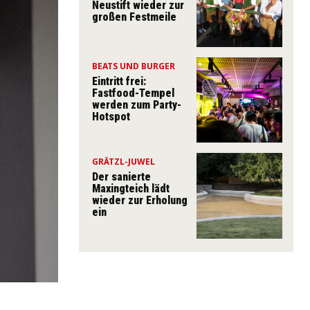
Neustift wieder zur
großen Festmeile
BEATS UND BURGER
Eintritt frei:
Fastfood-Tempel
werden zum Party-
Hotspot
GRÄTZL-JUWEL
Der sanierte
Maxingteich lädt
wieder zur Erholung
ein