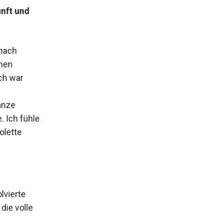
nft und
 nach
nnen
ch war
anze
 Ich fühle
olette
lvierte
die volle