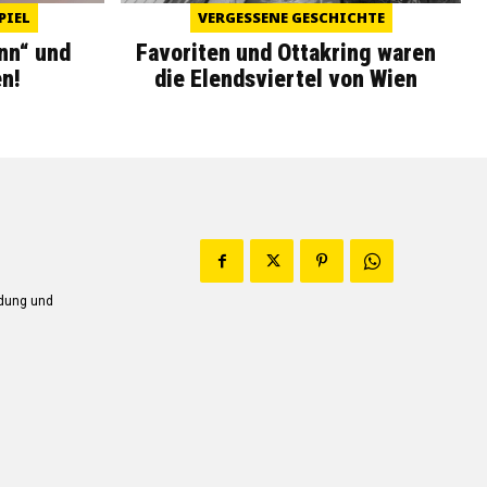
PIEL
VERGESSENE GESCHICHTE
nn“ und
Favoriten und Ottakring waren
n!
die Elendsviertel von Wien
ndung und