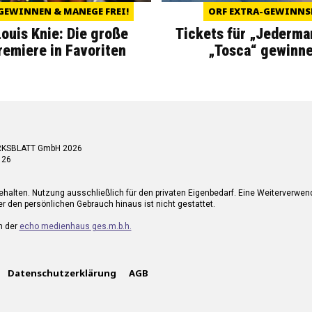
GEWINNEN & MANEGE FREI!
ORF EXTRA-GEWINNS
Louis Knie: Die große
Tickets für „Jederma
miere in Favoriten
„Tosca“ gewinne
RKSBLATT GmbH 2026
 26
ehalten. Nutzung ausschließlich für den privaten Eigenbedarf. Eine Weiterverwe
r den persönlichen Gebrauch hinaus ist nicht gestattet.
n der
echo medienhaus ges.m.b.h.
Datenschutzerklärung
AGB