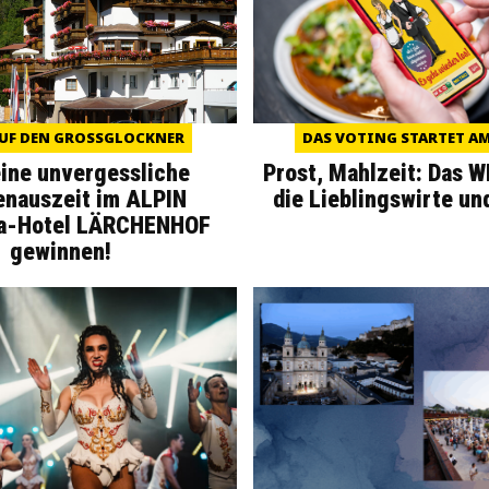
UF DEN GROSSGLOCKNER
DAS VOTING STARTET AM 
eine unvergessliche
Prost, Mahlzeit: Das 
enauszeit im ALPIN
die Lieblingswirte un
a-Hotel LÄRCHENHOF
gewinnen!