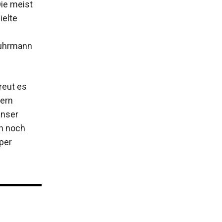
Die meist
ielte
Fuhrmann
freut es
gern
unser
en noch
per