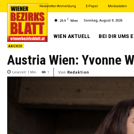
Newsletter-Anmeldung
E-Paper
Mediadaten
C
Sonntag, August 9, 2026
29.9
Wien
WIEN AKTUELL
BEI DIR UMS 
ARCHIV
Austria Wien: Yvonne W
Von
Redaktion
Lesezeit:
1
Min.
1