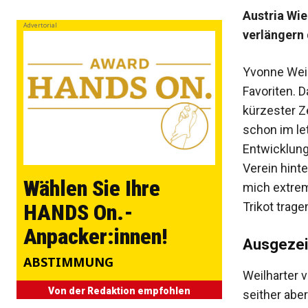
Austria Wi
Advertorial
verlängern
Yvonne Weil
Favoriten. 
kürzester Z
schon im let
Entwicklung
Verein hint
Wählen Sie Ihre
mich extrem
Trikot trage
HANDS On.-
Anpacker:innen!
Ausgezei
ABSTIMMUNG
Weilharter 
Von der Redaktion empfohlen
seither aber