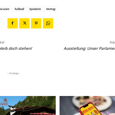
ia wien
fußball
Spielerin
Vertrag
kel
Näc
bleib doch stehen!
Ausstellung: Unser Parlamen
- Anzeige -