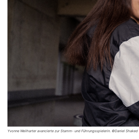
Yvonne Weilharter avancierte zur Stamm- und Führungsspielerin. ©Daniel Shaked