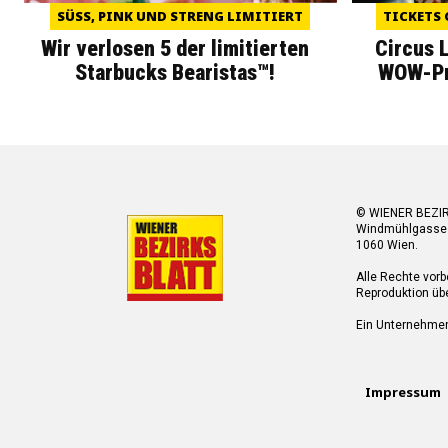
SÜSS, PINK UND STRENG LIMITIERT
TICKETS 
Wir verlosen 5 der limitierten
Circus 
Starbucks Bearistas™!
WOW-Pre
© WIENER BEZI
Windmühlgasse
1060 Wien.
Alle Rechte vorb
Reproduktion übe
Ein Unternehme
Impressum