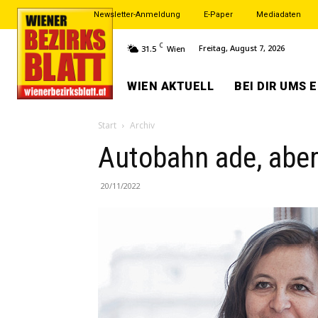
Newsletter-Anmeldung
E-Paper
Mediadaten
C
Freitag, August 7, 2026
31.5
Wien
WIEN AKTUELL
BEI DIR UMS 
Start
Archiv
Autobahn ade, aber
20/11/2022