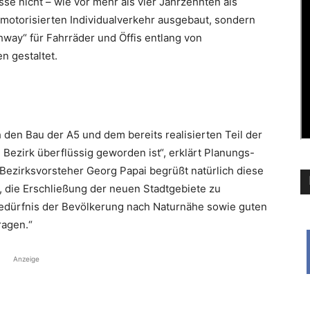
asse nicht – wie vor mehr als vier Jahrzehnten als
motorisierten Individualverkehr ausgebaut, sondern
way“ für Fahr­räder und Öffis entlang von
 gestaltet.
den Bau der A5 und dem bereits realisierten Teil der
Bezirk überflüssig geworden ist“, erklärt Planungs-
r Bezirksvorsteher Georg Papai begrüßt natürlich diese
g, die Erschließung der neuen Stadtgebiete zu
Bedürfnis der Bevölkerung nach Naturnähe sowie guten
ragen.“
Anzeige