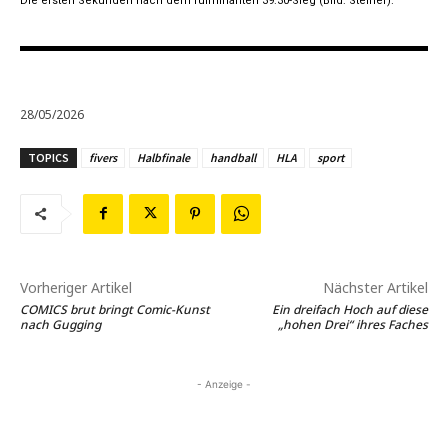
Die ersten Sekunden nach dem fulminanten 39:30-Sieg (Bild: Steiner).
28/05/2026
TOPICS
fivers
Halbfinale
handball
HLA
sport
Vorheriger Artikel
Nächster Artikel
COMICS brut bringt Comic-Kunst
Ein dreifach Hoch auf diese
nach Gugging
„hohen Drei“ ihres Faches
- Anzeige -