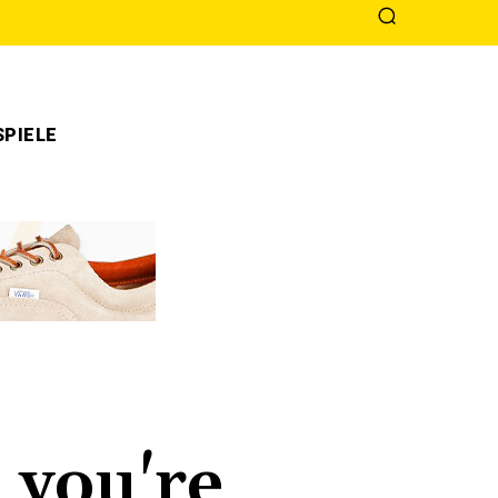
PIELE
 you're