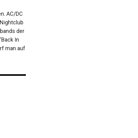
ren. AC/DC
 Nightclub
kbands der
“Back In
arf man auf