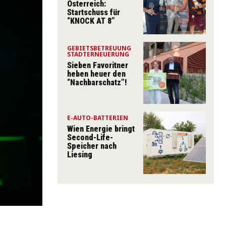
Österreich:
Startschuss für
“KNOCK AT 8”
GEBIETSBETREUUNG
STADTERNEUERUNG
Sieben Favoritner
heben heuer den
“Nachbarschatz”!
E-AUTO-BATTERIEN
Wien Energie bringt
Second-Life-
Speicher nach
Liesing