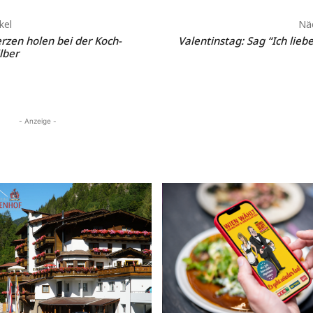
kel
Näc
rzen holen bei der Koch-
Valentinstag: Sag “Ich lieb
lber
- Anzeige -