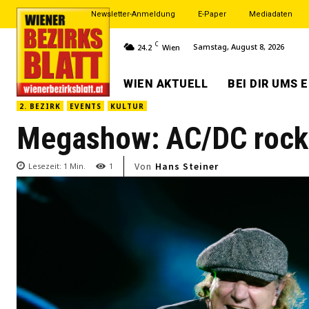
Newsletter-Anmeldung
E-Paper
Mediadaten
C
Samstag, August 8, 2026
24.2
Wien
WIEN AKTUELL
BEI DIR UMS 
2. BEZIRK
EVENTS
KULTUR
Megashow: AC/DC rocke
Von
Hans Steiner
Lesezeit:
1
Min.
1