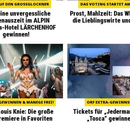
UF DEN GROSSGLOCKNER
DAS VOTING STARTET AM 
eine unvergessliche
Prost, Mahlzeit: Das 
enauszeit im ALPIN
die Lieblingswirte un
a-Hotel LÄRCHENHOF
gewinnen!
GEWINNEN & MANEGE FREI!
ORF EXTRA-GEWINNS
Louis Knie: Die große
Tickets für „Jederma
miere in Favoriten
„Tosca“ gewinne