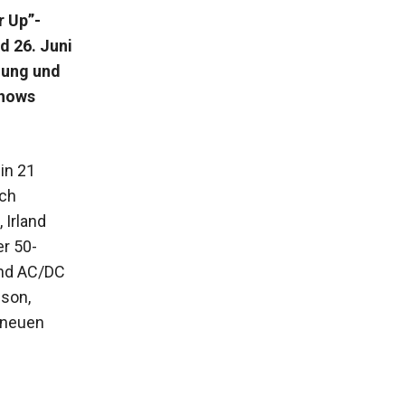
r Up”-
d 26. Juni
oung und
Shows
in 21
ach
 Irland
er 50-
ind AC/DC
nson,
 neuen