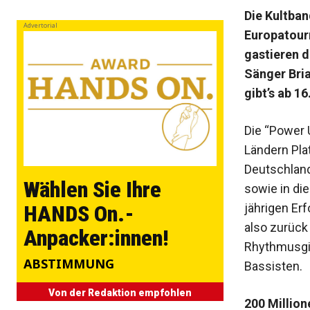
Die Kultban
Advertorial
Europatourn
gastieren d
Sänger Bri
gibt’s ab 16
Die “Power 
Ländern Pla
Deutschland,
Wählen Sie Ihre
sowie in die
jährigen Er
HANDS On.-
also zurück
Anpacker:innen!
Rhythmusgit
ABSTIMMUNG
Bassisten.
Von der Redaktion empfohlen
200 Million