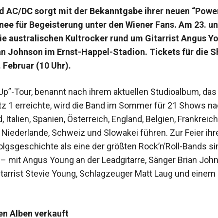
d AC/DC sorgt mit der Bekanntgabe ihrer neuen “Powe
ee für Begeisterung unter den Wiener Fans. Am 23. un
ie australischen Kultrocker rund um Gitarrist Angus Y
an Johnson im Ernst-Happel-Stadion.
Tickets für die 
. Februar (10 Uhr).
Up”-Tour, benannt nach ihrem aktuellen Studioalbum, das 
tz 1 erreichte, wird die Band im Sommer für 21 Shows n
 Italien, Spanien, Österreich, England, Belgien, Frankreich,
 Niederlande, Schweiz und Slowakei führen. Zur Feier ihr
folgsgeschichte als eine der größten Rock’n’Roll-Bands s
 – mit Angus Young an der Leadgitarre, Sänger Brian Joh
arrist Stevie Young, Schlagzeuger Matt Laug und einem
en Alben verkauft