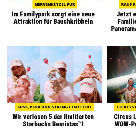
NERVENKITZEL PUR
RAUF A
Im Familypark sorgt eine neue
Jetzt 
Attraktion für Bauchkribbeln
Famili
Panoram
SÜSS, PINK UND STRENG LIMITIERT
TICKETS 
Wir verlosen 5 der limitierten
Circus 
Starbucks Bearistas™!
WOW-Pre