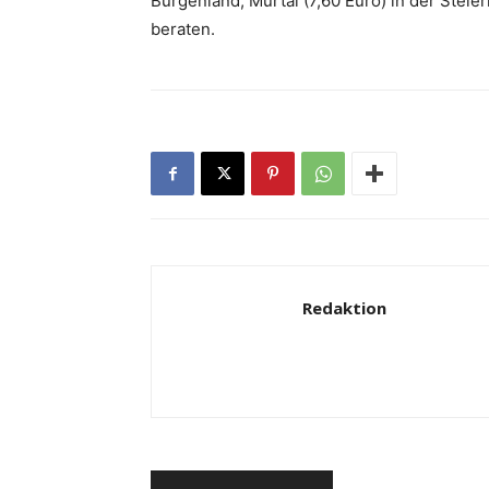
Burgenland, Murtal (7,60 Euro) in der Steie
beraten.
Redaktion