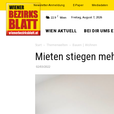
Newsletter-Anmeldung
E-Paper
Mediadaten
C
Freitag, August 7, 2026
22.9
Wien
WIEN AKTUELL
BEI DIR UMS 
Start
Themenwelten
Bauen | Wohnen
Mieten stiegen meh
02/03/2022