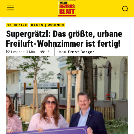
10. BEZIRK
BAUEN | WOHNEN
Supergrätzl: Das größte, urbane
Freiluft-Wohnzimmer ist fertig!
Von
Ernst Berger
Lesezeit:
3
Min.
13