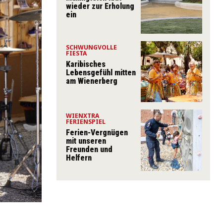
wieder zur Erholung
ein
SCHWUNGVOLLE
FIESTA
Karibisches
Lebensgefühl mitten
am Wienerberg
WIENXTRA
FERIENSPIEL
Ferien-Vergnügen
mit unseren
Freunden und
Helfern