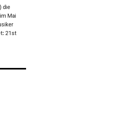
 die
 im Mai
usiker
t
:
21st