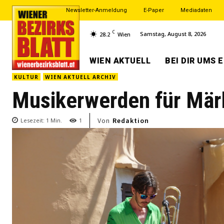
Newsletter-Anmeldung
E-Paper
Mediadaten
C
Samstag, August 8, 2026
28.2
Wien
WIEN AKTUELL
BEI DIR UMS 
KULTUR
WIEN AKTUELL ARCHIV
Musikerwerden für Mär
Von
Redaktion
Lesezeit:
1
Min.
1