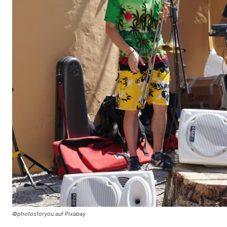
©photosforyou auf Pixabay