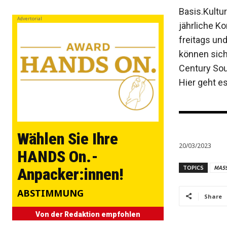
Basis.Kultu
Advertorial
jährliche K
freitags un
können sich
Century So
Hier geht e
Wählen Sie Ihre
20/03/2023
HANDS On.-
TOPICS
MA5
Anpacker:innen!
ABSTIMMUNG
Share
Von der Redaktion empfohlen