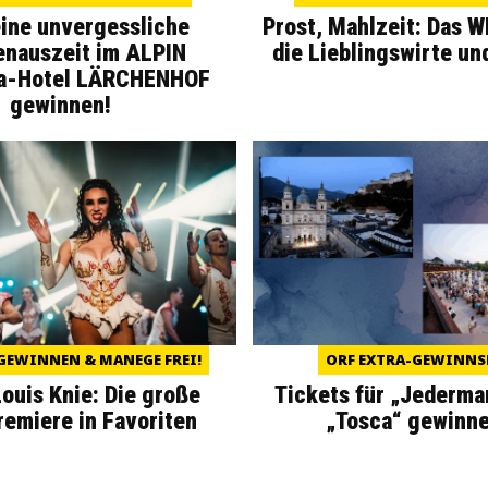
eine unvergessliche
Prost, Mahlzeit: Das 
enauszeit im ALPIN
die Lieblingswirte un
a-Hotel LÄRCHENHOF
gewinnen!
GEWINNEN & MANEGE FREI!
ORF EXTRA-GEWINNS
Louis Knie: Die große
Tickets für „Jederma
miere in Favoriten
„Tosca“ gewinne