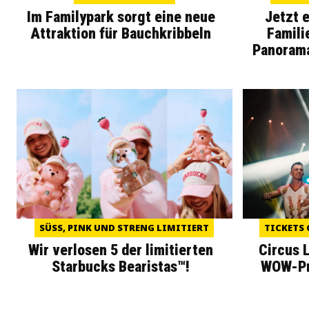
Im Familypark sorgt eine neue
Jetzt 
Attraktion für Bauchkribbeln
Famili
Panoram
SÜSS, PINK UND STRENG LIMITIERT
TICKETS 
Wir verlosen 5 der limitierten
Circus 
Starbucks Bearistas™!
WOW-Pre