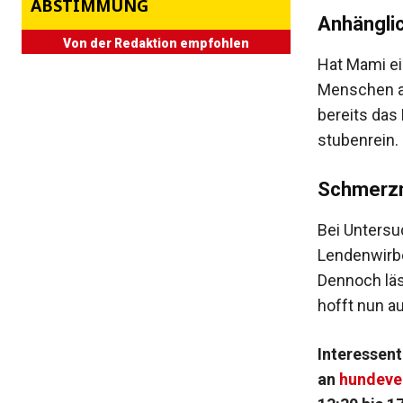
ABSTIMMUNG
Anhänglic
Von der Redaktion empfohlen
Hat Mami ein
Menschen au
bereits das 
stubenrein.
Schmerzm
Bei Untersu
Lendenwirbe
Dennoch läs
hofft nun a
Interessent
an
hundeve