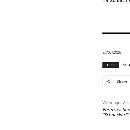
13:30 bis 1
27/05/2026
TOPICS
haust
Share
Vorheriger Arti
Ehrenzeichen
“Schneckerl”