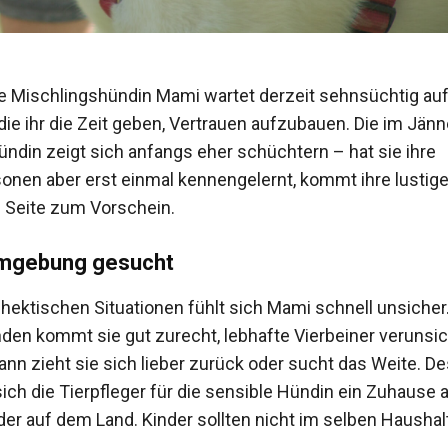
e Mischlingshündin Mami wartet derzeit sehnsüchtig au
ie ihr die Zeit geben, Vertrauen aufzubauen. Die im Jän
ndin zeigt sich anfangs eher schüchtern – hat sie ihre
nen aber erst einmal kennengelernt, kommt ihre lustig
 Seite zum Vorschein.
mgebung gesucht
 hektischen Situationen fühlt sich Mami schnell unsicher.
den kommt sie gut zurecht, lebhafte Vierbeiner verunsic
ann zieht sie sich lieber zurück oder sucht das Weite. D
ch die Tierpfleger für die sensible Hündin ein Zuhause 
der auf dem Land. Kinder sollten nicht im selben Haushalt