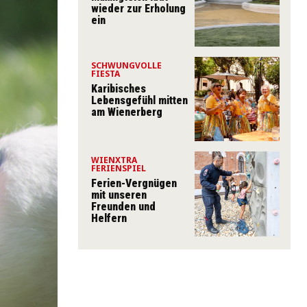
wieder zur Erholung
ein
SCHWUNGVOLLE
FIESTA
Karibisches
Lebensgefühl mitten
am Wienerberg
WIENXTRA
FERIENSPIEL
Ferien-Vergnügen
mit unseren
Freunden und
Helfern