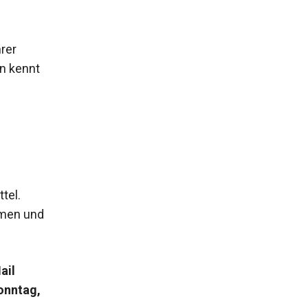
hrer
n kennt
s
tel.
hmen und
ail
onntag,