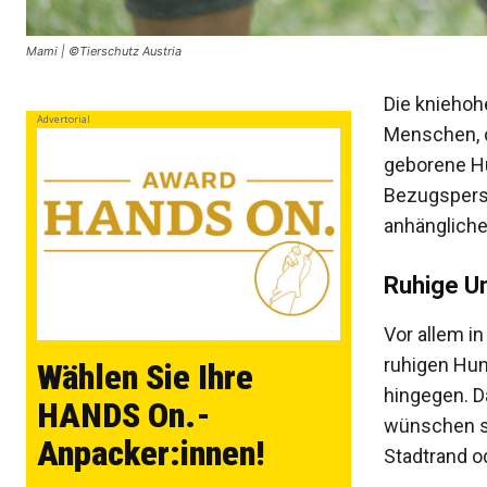
Mami | ©Tierschutz Austria
Die kniehoh
Advertorial
Menschen, d
geborene Hü
Bezugsperso
anhängliche
Ruhige U
Vor allem in
ruhigen Hun
Wählen Sie Ihre
hingegen. D
HANDS On.-
wünschen si
Anpacker:innen!
Stadtrand o