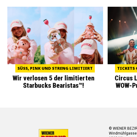
SÜSS, PINK UND STRENG LIMITIERT
TICKETS 
Wir verlosen 5 der limitierten
Circus 
Starbucks Bearistas™!
WOW-Pre
© WIENER BEZI
Windmühlgasse