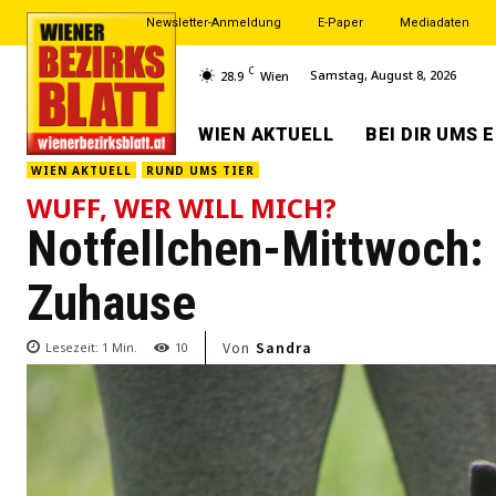
Newsletter-Anmeldung
E-Paper
Mediadaten
C
Samstag, August 8, 2026
28.9
Wien
WIEN AKTUELL
BEI DIR UMS 
WIEN AKTUELL
RUND UMS TIER
WUFF, WER WILL MICH?
Notfellchen-Mittwoch:
Zuhause
Von
Sandra
Lesezeit:
1
Min.
10