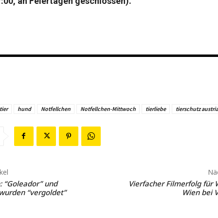
7:00, an Feiertagen geschlossen).
ier
hund
Notfellchen
Notfellchen-Mittwoch
tierliebe
tierschutz austri
kel
Näc
: “Goleador” und
Vierfacher Filmerfolg für
 wurden “vergoldet”
Wien bei V