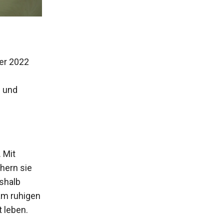
f
ner 2022
e und
 Mit
hern sie
eshalb
am ruhigen
 leben.