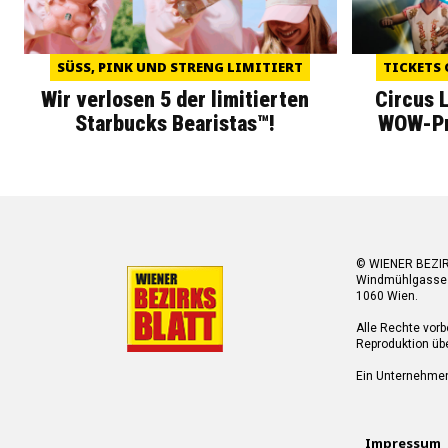
SÜSS, PINK UND STRENG LIMITIERT
TICKETS 
Wir verlosen 5 der limitierten
Circus 
Starbucks Bearistas™!
WOW-Pre
© WIENER BEZI
Windmühlgasse
1060 Wien.
Alle Rechte vorb
Reproduktion übe
Ein Unternehme
Impressum