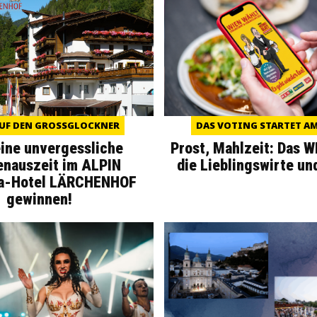
UF DEN GROSSGLOCKNER
DAS VOTING STARTET AM 
eine unvergessliche
Prost, Mahlzeit: Das 
enauszeit im ALPIN
die Lieblingswirte un
a-Hotel LÄRCHENHOF
gewinnen!