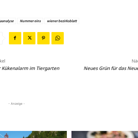
aanalyse
Nummer eins
wiener bezirksblatt
kel
Näc
r Kükenalarm im Tiergarten
Neues Grün für das Neue
- Anzeige -