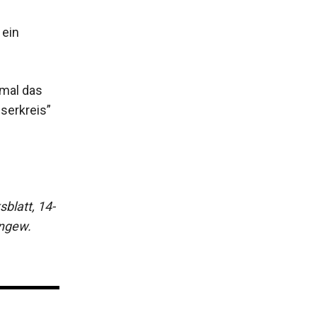
 ein
mal das
serkreis”
blatt, 14-
ungew.