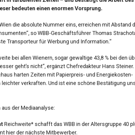
Leser bedeuten einen enormen Vorsprung.
n Wien
die absolute
Nummer eins, erreichen mit Abstand d
nsumenten“, so WBB-Geschäftsführer Thomas Strachota.
ste Transporteur für Werbung und Information.“
eite bei allen Wienern, sogar gewaltige 43,8 % bei den üb
esser geht’s nicht“, ergänzt Chefredakteur Hans Steiner.
chaus harten Zeiten mit Papierpreis- und Energie­kosten-
leichter ­verkraften. Und ist eine schöne ­Bestätigung un
n aus der Mediaanalyse:
nt
Reichweite* schafft das WBB in der Altersgruppe 40 pl
t hier der nächste Mitbewerber.