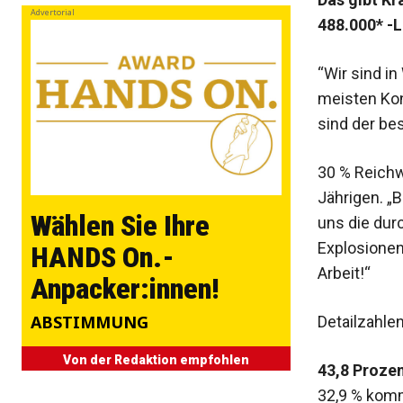
Advertorial
488.000* -
“Wi
r sind i
meisten Ko
sind der be
30 % Reichw
Jährigen. „B
Wählen Sie Ihre
uns die dur
Explosionen 
HANDS On.-
Arbeit!“
Anpacker:innen!
ABSTIMMUNG
Detailzahle
Von der Redaktion empfohlen
43,8
Proze
32,9 % komm