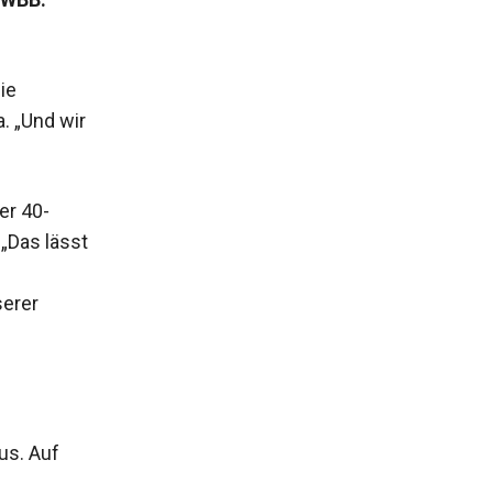
ie
 „Und wir
er 40-
 „Das lässt
serer
us. Auf