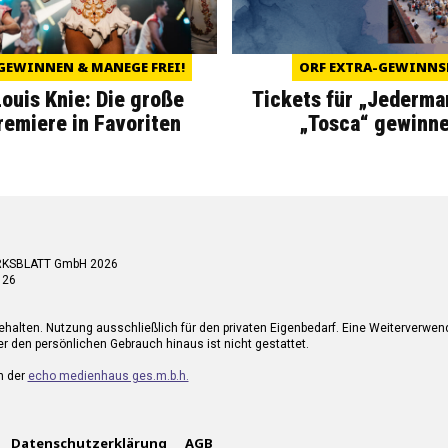
GEWINNEN & MANEGE FREI!
ORF EXTRA-GEWINNS
Louis Knie: Die große
Tickets für „Jederma
miere in Favoriten
„Tosca“ gewinne
RKSBLATT GmbH 2026
 26
ehalten. Nutzung ausschließlich für den privaten Eigenbedarf. Eine Weiterverwe
r den persönlichen Gebrauch hinaus ist nicht gestattet.
n der
echo medienhaus ges.m.b.h.
Datenschutzerklärung
AGB