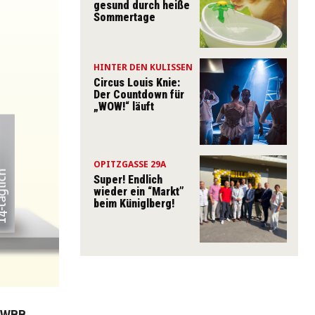
gesund durch heiße
Sommertage
HINTER DEN KULISSEN
Circus Louis Knie:
Der Countdown für
„WOW!“ läuft
OPITZGASSE 29A
Super! Endlich
wieder ein “Markt”
beim Küniglberg!
s WBB.