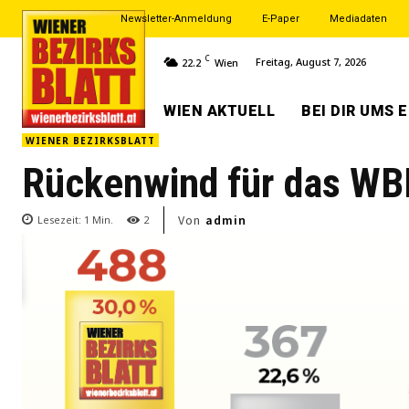
Newsletter-Anmeldung
E-Paper
Mediadaten
C
Freitag, August 7, 2026
22.2
Wien
WIEN AKTUELL
BEI DIR UMS 
WIENER BEZIRKSBLATT
Rückenwind für das WB
Von
admin
Lesezeit:
1
Min.
2