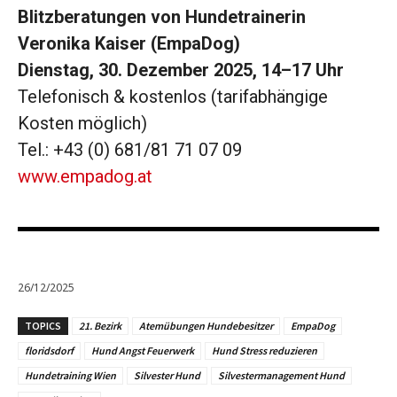
Blitzberatungen von Hundetrainerin
Veronika Kaiser (EmpaDog)
Dienstag, 30. Dezember 2025, 14–17 Uhr
Telefonisch & kostenlos (tarifabhängige
Kosten möglich)
Tel.: +43 (0) 681/81 71 07 09
www.empadog.at
26/12/2025
TOPICS
21. Bezirk
Atemübungen Hundebesitzer
EmpaDog
floridsdorf
Hund Angst Feuerwerk
Hund Stress reduzieren
Hundetraining Wien
Silvester Hund
Silvestermanagement Hund