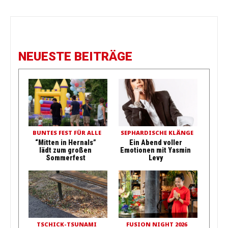
NEUESTE BEITRÄGE
BUNTES FEST FÜR ALLE
SEPHARDISCHE KLÄNGE
“Mitten in Hernals”
Ein Abend voller
lädt zum großen
Emotionen mit Yasmin
Sommerfest
Levy
TSCHICK-TSUNAMI
FUSION NIGHT 2026