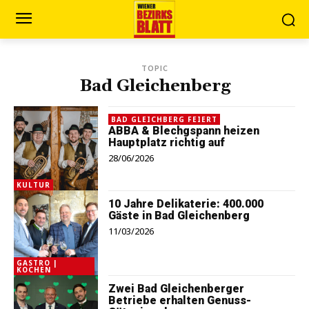
TOPIC
Bad Gleichenberg
BAD GLEICHBERG FEIERT
ABBA & Blechgspann heizen
Hauptplatz richtig auf
28/06/2026
KULTUR
10 Jahre Delikaterie: 400.000
Gäste in Bad Gleichenberg
11/03/2026
GASTRO |
KOCHEN
Zwei Bad Gleichenberger
Betriebe erhalten Genuss-