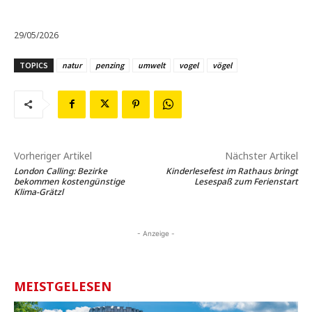
29/05/2026
TOPICS
natur
penzing
umwelt
vogel
vögel
Vorheriger Artikel
Nächster Artikel
London Calling: Bezirke
Kinderlesefest im Rathaus bringt
bekommen kostengünstige
Lesespaß zum Ferienstart
Klima-Grätzl
- Anzeige -
MEISTGELESEN