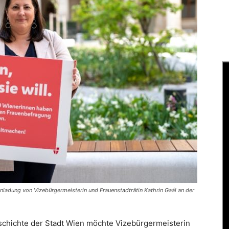
nladung von Vizebürgermeisterin und Frauenstadträtin Kathrin Gaál an der
schichte der Stadt Wien möchte Vizebürgermeisterin