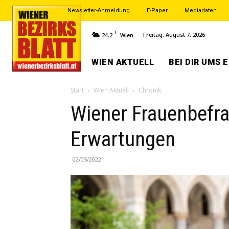
Newsletter-Anmeldung
E-Paper
Mediadaten
C
Freitag, August 7, 2026
24.2
Wien
WIEN AKTUELL
BEI DIR UMS 
Start
Wien Aktuell
Chronik
Wiener Frauenbefra
Erwartungen
02/05/2022