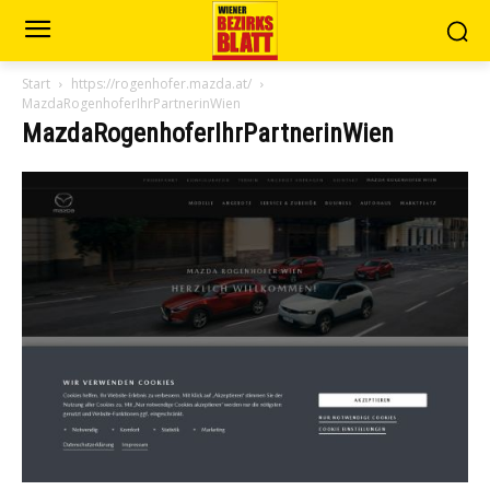
Start
https://rogenhofer.mazda.at/
MazdaRogenhoferIhrPartnerinWien
MazdaRogenhoferIhrPartnerinWien