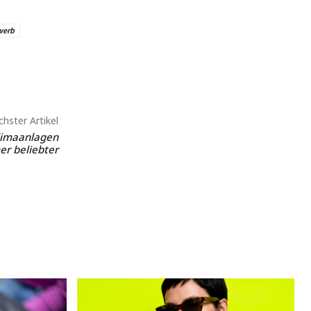
werb
hster Artikel
imaanlagen
r beliebter