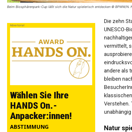
Beim Biosphärenpark-Cup läßt sich die Natur spielerisch entdecken © BPWW/N.
Die zehn St
Advertorial
UNESCO-Bios
nachhaltige
vermittelt, 
ausprobiere
eindrucksvo
andere als 
bleiben nac
BesucherInn
Wählen Sie Ihre
klassische
HANDS On.-
Verstehen. 
unabhängig 
Anpacker:innen!
ABSTIMMUNG
Natur spi