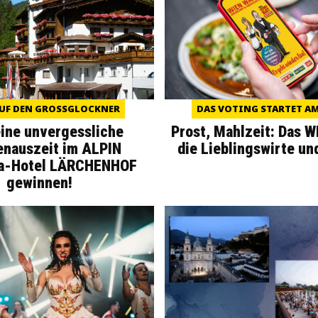
UF DEN GROSSGLOCKNER
DAS VOTING STARTET AM 
eine unvergessliche
Prost, Mahlzeit: Das 
enauszeit im ALPIN
die Lieblingswirte un
a-Hotel LÄRCHENHOF
gewinnen!