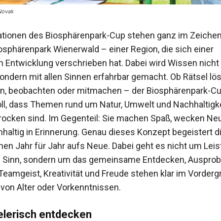
 Novak
ationen des Biosphärenpark-Cup stehen ganz im Zeiche
phärenpark Wienerwald – einer Region, die sich einer
n Entwicklung verschrieben hat. Dabei wird Wissen nicht
sondern mit allen Sinnen erfahrbar gemacht. Ob Rätsel lö
n, beobachten oder mitmachen – der Biosphärenpark-Cu
ll, dass Themen rund um Natur, Umwelt und Nachhaltigke
trocken sind. Im Gegenteil: Sie machen Spaß, wecken Ne
hhaltig in Erinnerung. Genau dieses Konzept begeistert d
en Jahr für Jahr aufs Neue. Dabei geht es nicht um Lei
n Sinn, sondern um das gemeinsame Entdecken, Ausprob
Teamgeist, Kreativität und Freude stehen klar im Vorderg
von Alter oder Vorkenntnissen.
elerisch entdecken