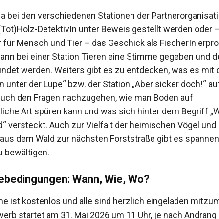
a bei den verschiedenen Stationen der Partnerorganisat
(Tot)Holz-DetektivIn unter Beweis gestellt werden oder – 
 für Mensch und Tier – das Geschick als FischerIn erpr
nn bei einer Station Tieren eine Stimme gegeben und d
ndet werden. Weiters gibt es zu entdecken, was es mit 
 unter der Lupe“ bzw. der Station „Aber sicker doch!“ auf
 auch den Fragen nachzugehen, wie man Boden auf
liche Art spüren kann und was sich hinter dem Begriff „
“ versteckt. Auch zur Vielfalt der heimischen Vögel un
aus dem Wald zur nächsten Forststraße gibt es spanne
 bewältigen.
ebedingungen: Wann, Wie, Wo?
me ist kostenlos und alle sind herzlich eingeladen mitzu
erb startet am 31. Mai 2026 um 11 Uhr, je nach Andrang 