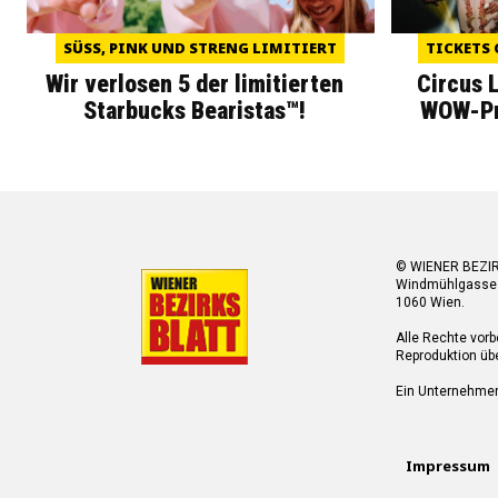
SÜSS, PINK UND STRENG LIMITIERT
TICKETS 
Wir verlosen 5 der limitierten
Circus 
Starbucks Bearistas™!
WOW-Pre
© WIENER BEZI
Windmühlgasse
1060 Wien.
Alle Rechte vorb
Reproduktion übe
Ein Unternehme
Impressum