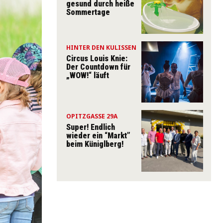
gesund durch heiße
Sommertage
HINTER DEN KULISSEN
Circus Louis Knie:
Der Countdown für
„WOW!“ läuft
OPITZGASSE 29A
Super! Endlich
wieder ein “Markt”
beim Küniglberg!