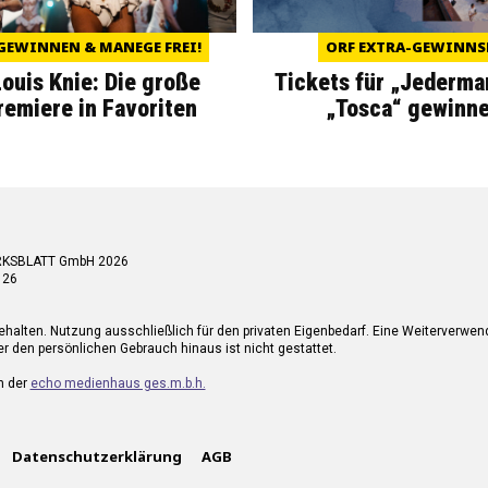
GEWINNEN & MANEGE FREI!
ORF EXTRA-GEWINNS
Louis Knie: Die große
Tickets für „Jederma
miere in Favoriten
„Tosca“ gewinne
RKSBLATT GmbH 2026
 26
ehalten. Nutzung ausschließlich für den privaten Eigenbedarf. Eine Weiterverwe
r den persönlichen Gebrauch hinaus ist nicht gestattet.
n der
echo medienhaus ges.m.b.h.
Datenschutzerklärung
AGB