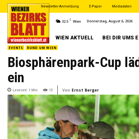
Newsletter-Anmeldung
E-Paper
Mediadaten
C
Donnerstag, August 6, 2026
32.5
Wien
WIEN AKTUELL
BEI DIR UMS 
EVENTS
RUND UM WIEN
Biosphärenpark-Cup lä
ein
Von
Ernst Berger
Lesezeit:
1
Min.
13