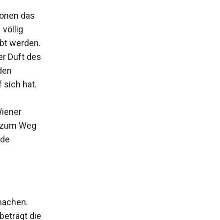
ionen das
völlig
obt werden.
er Duft des
den
 sich hat.
Wiener
d zum Weg
nde
machen.
beträgt die