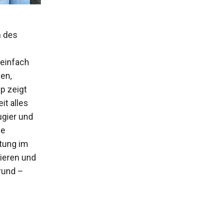
n des
 einfach
sen,
p zeigt
it alles
ugier und
ie
stung im
ieren und
rund –