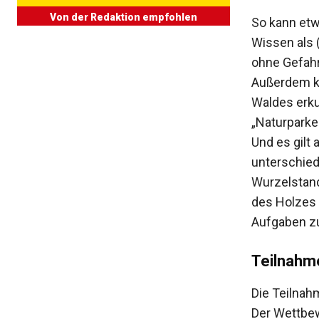
Von der Redaktion empfohlen
So kann etw
Wissen als 
ohne Gefahr
Außerdem ka
Waldes erku
„Naturparken
Und es gilt
unterschied
Wurzelstand
des Holzes 
Aufgaben zu
Teilnahm
Die Teilnah
Der Wettbew