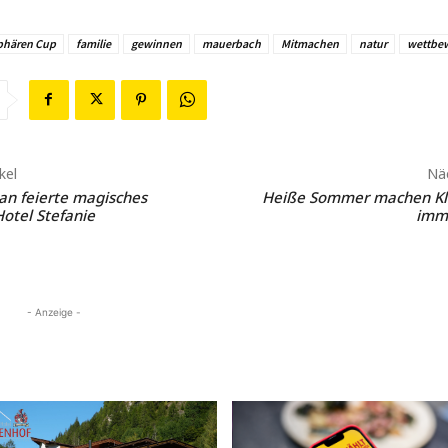
phären Cup
familie
gewinnen
mauerbach
Mitmachen
natur
wettbe
kel
Näc
an feierte magisches
Heiße Sommer machen Kl
otel Stefanie
imme
- Anzeige -