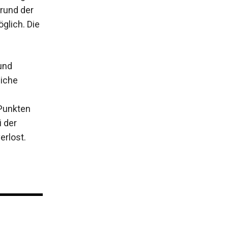
grund der
glich. Die
und
liche
 Punkten
 der
rlost.