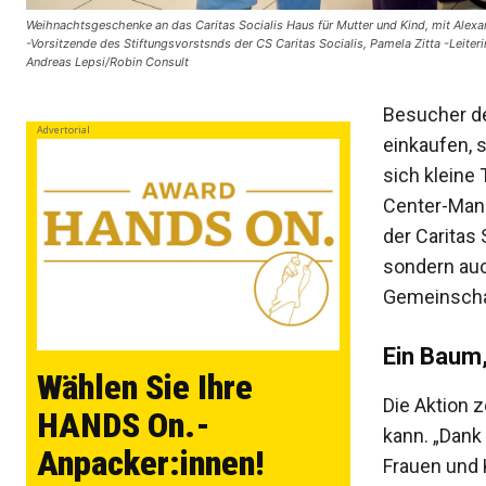
Weihnachtsgeschenke an das Caritas Socialis Haus für Mutter und Kind, mit Alexa
-Vorsitzende des Stiftungsvorstsnds der CS Caritas Socialis, Pamela Zitta -Leiteri
Andreas Lepsi/Robin Consult
Besucher de
Advertorial
einkaufen, 
sich kleine
Center-Mana
der Caritas S
sondern au
Gemeinscha
Ein Baum,
Wählen Sie Ihre
Die Aktion z
HANDS On.-
kann. „Dank
Anpacker:innen!
Frauen und 