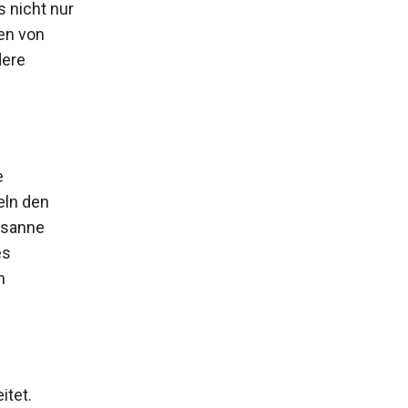
 nicht nur
en von
dere
e
eln den
usanne
es
n
itet.