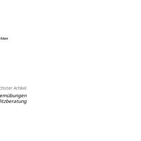
hten
hster Artikel
Atemübungen
litzberatung