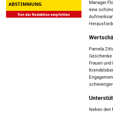
Manager Flo
ABSTIMMUNG
eine schöne
Von der Redaktion empfohlen
Aufmerksamke
Herausforde
Wertschä
Pamela Zitta
Geschenke s
Frauen und 
Krendelsber
Engagement z
schwierigen
Unterstüt
Neben den M