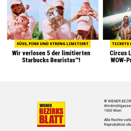
SÜSS, PINK UND STRENG LIMITIERT
TICKETS 
Wir verlosen 5 der limitierten
Circus 
Starbucks Bearistas™!
WOW-Pre
© WIENER BEZI
Windmühlgasse
1060 Wien.
Alle Rechte vorb
Reproduktion übe