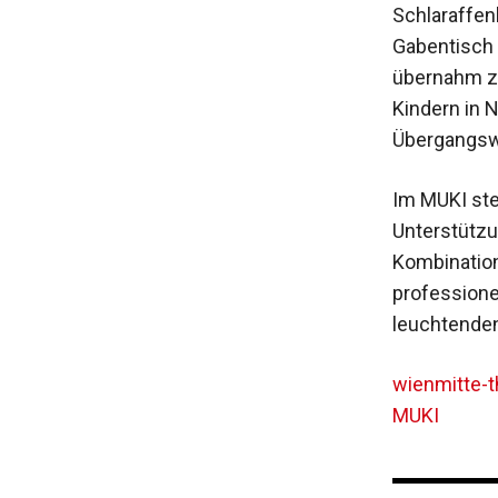
Schlaraffenl
Gabentisch
übernahm zu
Kindern in 
Übergangsw
Im MUKI ste
Unterstützu
Kombination
professione
leuchtenden 
wienmitte-t
MUKI