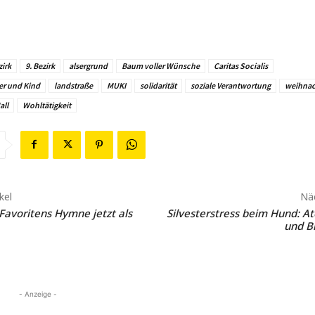
zirk
9. Bezirk
alsergrund
Baum voller Wünsche
Caritas Socialis
er und Kind
landstraße
MUKI
solidarität
soziale Verantwortung
weihnac
all
Wohltätigkeit
kel
Näc
Favoritens Hymne jetzt als
Silvesterstress beim Hund: 
und B
- Anzeige -