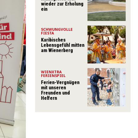
wieder zur Erholung
ein
SCHWUNGVOLLE
FIESTA
Karibisches
Lebensgefühl mitten
am Wienerberg
WIENXTRA
FERIENSPIEL
Ferien-Vergnügen
mit unseren
Freunden und
Helfern