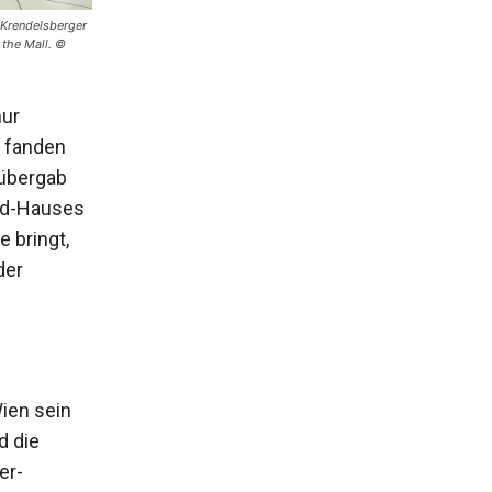
 Krendelsberger
 the Mall. ©
nur
“ fanden
 übergab
ind-Hauses
e bringt,
der
Wien sein
d die
er-