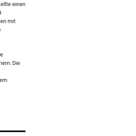
ellte einen
H
uen mit
e
le
hern. Die
nem