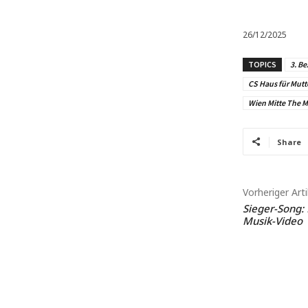
26/12/2025
TOPICS
3. Be
CS Haus für Mutt
Wien Mitte The M
Share
Vorheriger Arti
Sieger-Song: 
Musik-Video