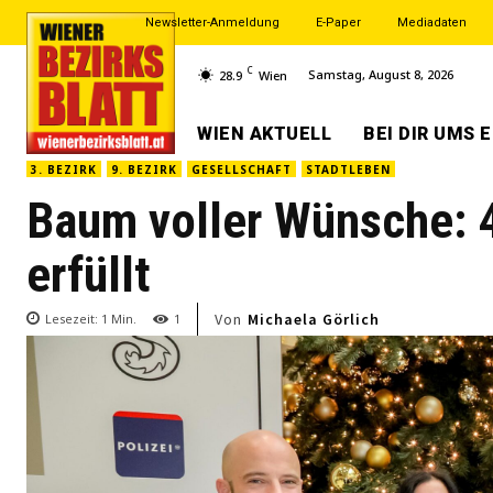
Newsletter-Anmeldung
E-Paper
Mediadaten
C
Samstag, August 8, 2026
28.9
Wien
WIEN AKTUELL
BEI DIR UMS 
3. BEZIRK
9. BEZIRK
GESELLSCHAFT
STADTLEBEN
Baum voller Wünsche:
erfüllt
Von
Michaela Görlich
Lesezeit:
1
Min.
1