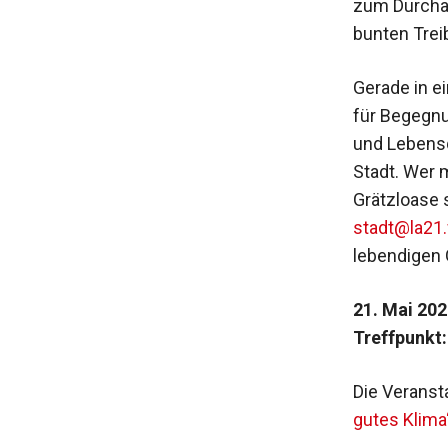
zum Durcha
bunten Trei
Gerade in e
für Begegnu
und Lebensq
Stadt. Wer 
Grätzloase 
stadt@la21
lebendigen G
21. Mai 202
Treffpunkt:
Die Veransta
gutes Klima