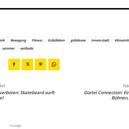
zirk
Bewegung
Fitness
Grätzlleben
grätzloase
innere stadt
Klimainiti
sommer
wollzeile
kel
Näc
verboten: Skateboard surft
Gürtel Connection: Ei
e!
Bühnen,
- Anzeige -