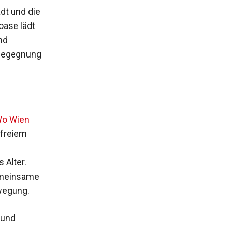
dt und die
oase lädt
nd
 Begegnung
Wo Wien
 freiem
 Alter.
emeinsame
ewegung.
 und