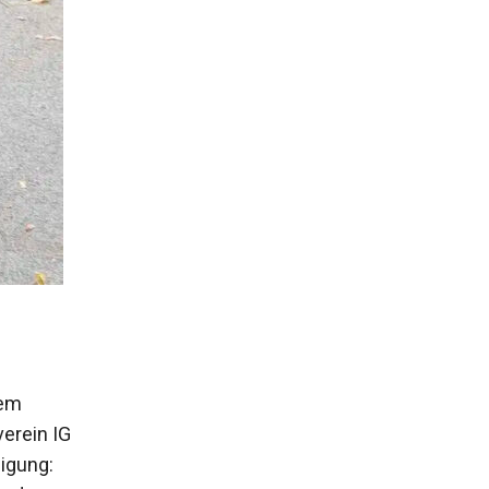
dem
erein IG
nigung: