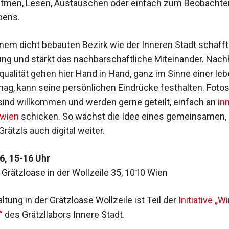
tmen, Lesen, Austauschen oder einfach zum Beobachte
bens.
inem dicht bebauten Bezirk wie der Inneren Stadt schaff
ng und stärkt das nachbarschaftliche Miteinander. Nachh
ualität gehen hier Hand in Hand, ganz im Sinne einer l
mag, kann seine persönlichen Eindrücke festhalten. Fotos
sind willkommen und werden gerne geteilt, einfach an
in
.wien
schicken. So wächst die Idee eines gemeinsamen,
rätzls auch digital weiter.
6, 15-16 Uhr
Grätzloase in der Wollzeile 35, 1010 Wien
ltung in der Grätzloase Wollzeile ist Teil der
Initiative „W
“
des Grätzllabors Innere Stadt.