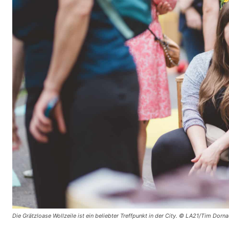
Die Grätzloase Wollzeile ist ein beliebter Treffpunkt in der City. © LA21/Tim Dorn