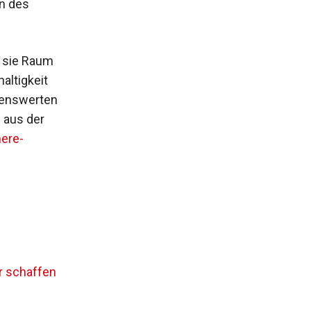
n des
t sie Raum
altigkeit
ebenswerten
 aus der
nere-
ir schaffen