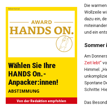
Die warmen 
Advertorial
Wollzeile w
dazu ein, d
miteinander
und ein ent
Sommer i
Am Donnerst
Zeit lebt“
vo
Wählen Sie Ihre
Himmel. „He
HANDS On.-
unkomplizie
Anpacker:innen!
Spontane De
Schritte: H
ABSTIMMUNG
Von der Redaktion empfohlen
Das Besonde