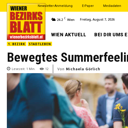
Newsletter-Anmeldung
E-Paper
Mediadaten
C
Freitag, August 7, 2026
24.2
Wien
WIEN AKTUELL
BEI DIR UMS 
1. BEZIRK
STADTLEBEN
Bewegtes Summerfeeling
Von
Michaela Görlich
Lesezeit:
1
Min.
12