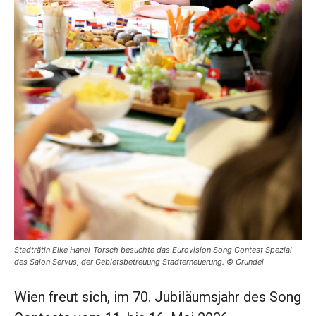
Stadträtin Elke Hanel-Torsch besuchte das Eurovision Song Contest Spezial
des Salon Servus, der Gebietsbetreuung Stadterneuerung. © Grundei
Wien freut sich, im 70. Jubiläumsjahr des Song