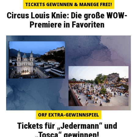
TICKETS GEWINNEN & MANEGE FREI!
Circus Louis Knie: Die große WOW-
Premiere in Favoriten
ORF EXTRA-GEWINNSPIEL
Tickets für „Jedermann“ und
„Tosca“ gewinnen!