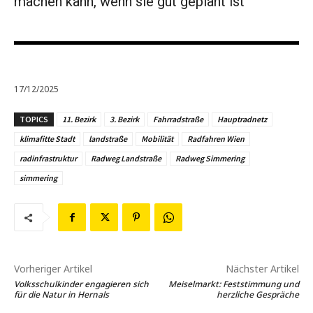
machen kann, wenn sie gut geplant ist
17/12/2025
TOPICS
11. Bezirk
3. Bezirk
Fahrradstraße
Hauptradnetz
klimafitte Stadt
landstraße
Mobilität
Radfahren Wien
radinfrastruktur
Radweg Landstraße
Radweg Simmering
simmering
Vorheriger Artikel
Nächster Artikel
Volksschulkinder engagieren sich
Meiselmarkt: Feststimmung und
für die Natur in Hernals
herzliche Gespräche