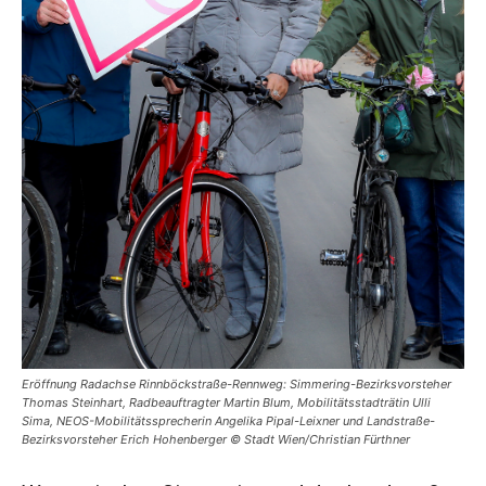
Eröffnung Radachse Rinnböckstraße-Rennweg: Simmering-Bezirksvorsteher
Thomas Steinhart, Radbeauftragter Martin Blum, Mobilitätsstadträtin Ulli
Sima, NEOS-Mobilitätssprecherin Angelika Pipal-Leixner und Landstraße-
Bezirksvorsteher Erich Hohenberger © Stadt Wien/Christian Fürthner