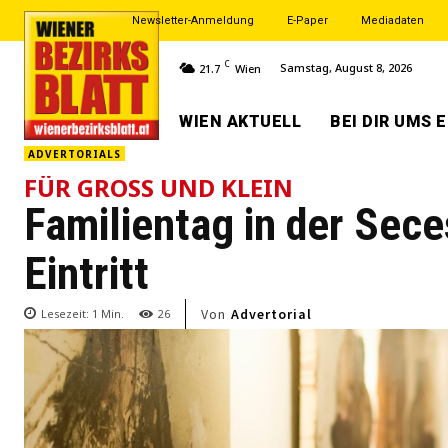
Newsletter-Anmeldung
E-Paper
Mediadaten
C
Samstag, August 8, 2026
21.7
Wien
WIEN AKTUELL
BEI DIR UMS 
ADVERTORIALS
FÜR GROSS UND KLEIN
Familientag in der Sece
Eintritt
Von
Advertorial
Lesezeit:
1
Min.
26