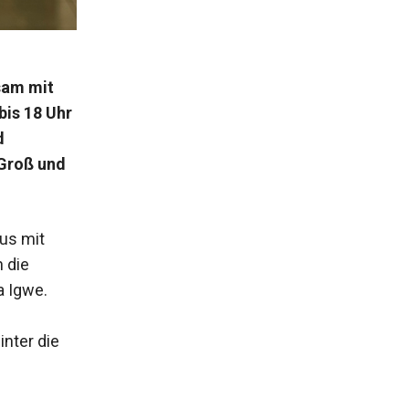
sam mit
bis 18 Uhr
d
 Groß und
us mit
 die
a Igwe.
inter die