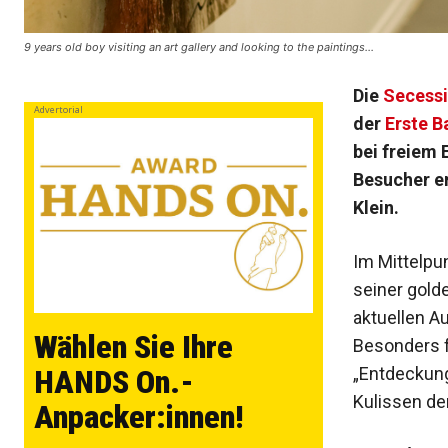
9 years old boy visiting an art gallery and looking to the paintings…
Die
Secess
Advertorial
der
Erste B
bei freiem 
Besucher e
Klein.
Im Mittelpu
seiner gold
aktuellen A
Wählen Sie Ihre
Besonders f
„Entdeckung
HANDS On.-
Kulissen de
Anpacker:innen!