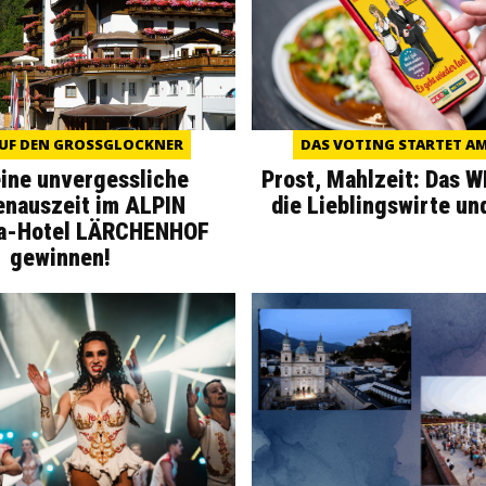
UF DEN GROSSGLOCKNER
DAS VOTING STARTET AM 
eine unvergessliche
Prost, Mahlzeit: Das 
enauszeit im ALPIN
die Lieblingswirte un
a-Hotel LÄRCHENHOF
gewinnen!