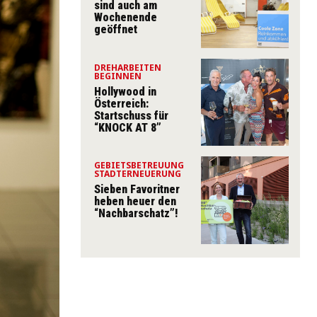
sind auch am
Wochenende
geöffnet
DREHARBEITEN
BEGINNEN
Hollywood in
Österreich:
Startschuss für
“KNOCK AT 8”
GEBIETSBETREUUNG
STADTERNEUERUNG
Sieben Favoritner
heben heuer den
“Nachbarschatz”!