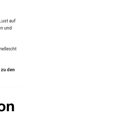
Lust auf
en und
elleicht
 zu den