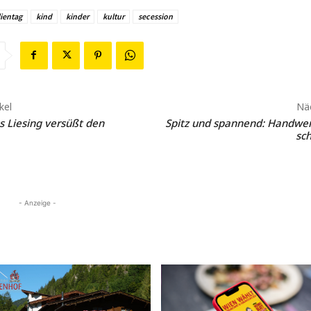
lientag
kind
kinder
kultur
secession
kel
Näc
s Liesing versüßt den
Spitz und spannend: Handwer
sch
- Anzeige -