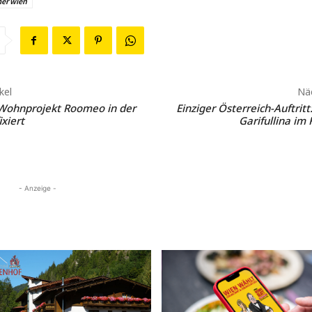
er wien
kel
Näc
 Wohnprojekt Roomeo in der
Einziger Österreich-Auftrit
xiert
Garifullina im
- Anzeige -