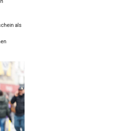
en
schein als
nen