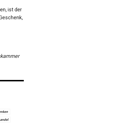
n, ist der
 Geschenk,
ftskammer
enken
handel