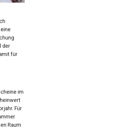
ach
 eine
schung
l der
mit für
scheine im
cheinwert
rjahr. Für
kammer
assen Raum