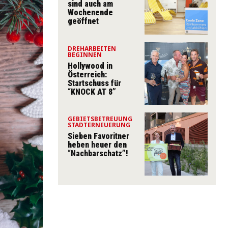
sind auch am
Wochenende
geöffnet
DREHARBEITEN
BEGINNEN
Hollywood in
Österreich:
Startschuss für
“KNOCK AT 8”
GEBIETSBETREUUNG
STADTERNEUERUNG
Sieben Favoritner
heben heuer den
“Nachbarschatz”!