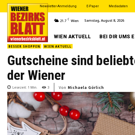
Newsletter-Anmeldung
E-Paper
Mediadaten
C
Samstag, August 8, 2026
21.7
Wien
WIEN AKTUELL
BEI DIR UMS 
BESSER SHOPPEN
WIEN AKTUELL
Gutscheine sind belie
der Wiener
Von
Michaela Görlich
Lesezeit:
1
Min.
3