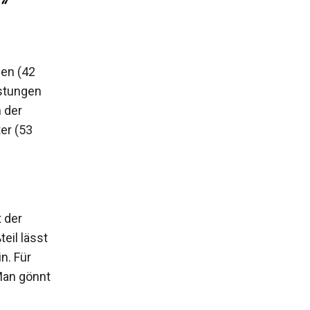
“
ien (42
istungen
 der
er (53
t der
eil lässt
n. Für
Man gönnt