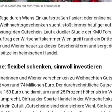
nliches Geschenk mit Mehrwert. © Freepik.com
Tage durch Wiens Einkaufsstraßen flaniert oder online n
eihnachtsgeschenken sucht, stößt immer häufiger auf
sung: den Gutschein. Laut aktueller Studie der KMU For
uftrag der Wirtschaftskammer Wien greift rund ein Dritte
 und Wiener heuer zu dieser Geschenkform und sorgt da
sätze im heimischen Handel.
e: flexibel schenken, sinnvoll investieren
enerinnen und Wiener verschenken zu Weihnachten Gut
von rund 74 Millionen Euro. Der durchschnittliche Guts
wa 150 Euro und damit um rund 25 Prozent höher als im Vo
umprecht, Obfrau der Sparte Handel in der Wirtschafts
s kein Zufall: „Gutscheine sind eine sichere Wahl. Sie l