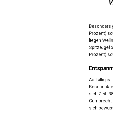
V
Besonders g
Prozent) so
liegen Well
Spitze, gefo
Prozent) so
Entspannt
Auffällig is
Beschenkten
sich Zeit: 3
Gumprecht e
sich bewuss