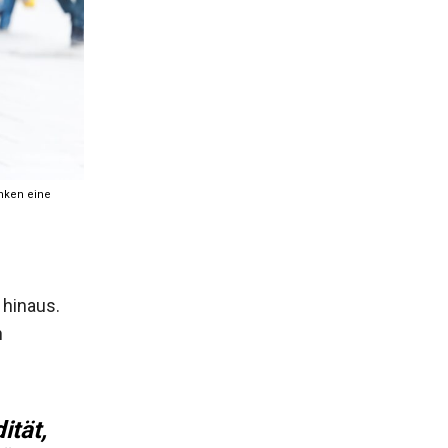
nken eine
 hinaus.
n
ität,