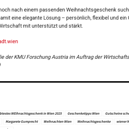
ie noch nach einem passenden Weihnachtsgeschenk suche
amit eine elegante Lösung – persönlich, flexibel und ein
irtschaft mit unterstützt und stärkt.
adt.wien
die der KMU Forschung Austria im Auftrag der Wirtscha
)
ebtestes WEihnachtsgeschenk in Wien 2025
Geschenketipps Wien
Gutscheine sch
Margarete Gumprecht
Weihnachten Wien
Weihnachtsgeschenke
wiener 