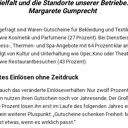
ielfalt und die Standorte unserer Betriebe.
Margarete Gumprecht
efragt sind Waren-Gutscheine für Bekleidung und Textil
wie Kosmetik und Parfümerie (27 Prozent). Bei Dienstle
ness-, Thermen- und Spa-Angebote mit 64 Prozent klar an
lgt von Kultur und Unterhaltung wie Oper, Kino oder Theat
wie Restaurantbesuchen (43 Prozent).
es Einlösen ohne Zeitdruck
t auch das veränderte Einlöseverhalten: Nur zwölf Prozen
 nutzen ihren Gutschein noch vor Jahresende. Der Großt
8 Prozent lösen ihn erst im Laufe des folgenden Jahres ei
in weiterer Pluspunkt: „Gutscheine schenken Freiheit. 
t etwas, wenn es wirklich passt.“