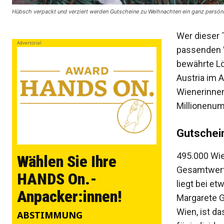
Hübsch verpackt und verziert werden Gutscheine zu Weihnachten ein ganz persö
Wer dieser 
Advertorial
passenden W
bewährte Lö
Austria im A
Wienerinnen
Millionenum
Gutschein
495.000 Wi
Wählen Sie Ihre
Gesamtwert 
HANDS On.-
liegt bei et
Anpacker:innen!
Margarete G
Wien, ist da
ABSTIMMUNG