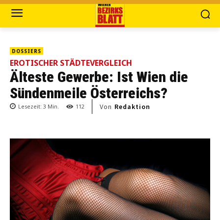
DOSSIERS
EROTISCHER STÄDTEVERGLEICH
Älteste Gewerbe: Ist Wien die
Sündenmeile Österreichs?
Von
Redaktion
Lesezeit:
3
Min.
112